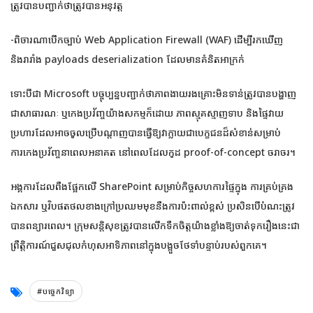
ត្រូវបានបញ្ជាក់ថាត្រូវបានអនុវត្ត
-ពិចារណាបើកច្បាប់ Web Application Firewall (WAF) ដើម្បីរកឃើញ
និងរារាំង payloads deserialization ដែលមានគំនិតអាក្រក់
ទោះបីជា Microsoft បច្ចុប្បន្នបញ្ជាក់ថាភាពងាយរងគ្រោះមិនទាន់ត្រូវបានបង្ហាញ
ជាសាធារណៈ ឬកេងប្រវ័ញ្ចយ៉ាងសកម្មក៏ដោយ ភាពស្មុគស្មាញទាប និងផ្ទៃវាយ
ប្រហារដែលអាចចូលប្រើបណ្តាញបានធ្វើឱ្យវាក្លាយជាបេក្ខជនដ៏សំខាន់សម្រាប់
ការកេងប្រវ័ញ្ចនាពេលអនាគត នៅពេលដែលកូដ proof-of-concept ចរាចរ។
អង្គការដែលពឹងផ្អែកលើ SharePoint សម្រាប់កិច្ចសហការផ្ទៃក្នុង ការគ្រប់គ្រង
ឯកសារ ឬវិបផតថលខាងក្រៅប្រឈមមុខនឹងការប៉ះពាល់ខ្ពស់ ប្រសិនបើបំណះត្រូវ
បានពន្យារពេល។ ក្រុមសន្តិសុខត្រូវបានលើកទឹកចិត្តយ៉ាងខ្លាំងឱ្យចាត់ទុករឿងនេះជា
ព្រឹត្តិការណ៍ជួសជុលកំហុសអាទិភាពនៅក្នុងបង្អួចថែទាំបន្ទាប់របស់ពួកគេ។
#បច្ចេកវិទ្យា