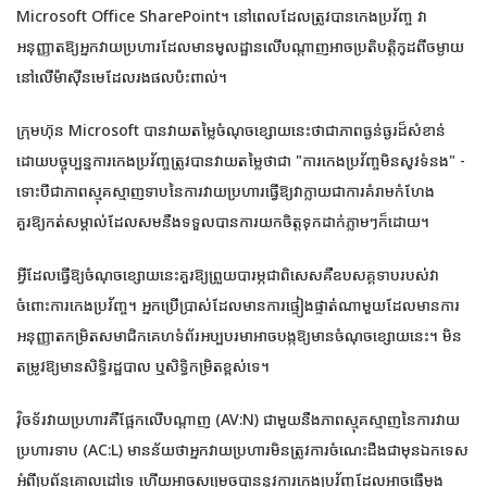
Microsoft Office SharePoint។ នៅពេលដែលត្រូវបានកេងប្រវ័ញ្ច វា
អនុញ្ញាតឱ្យអ្នកវាយប្រហារដែលមានមូលដ្ឋានលើបណ្តាញអាចប្រតិបត្តិកូដពីចម្ងាយ
នៅលើម៉ាស៊ីនមេដែលរងផលប៉ះពាល់។
ក្រុមហ៊ុន Microsoft បានវាយតម្លៃចំណុចខ្សោយនេះថាជាភាពធ្ងន់ធ្ងរដ៏សំខាន់
ដោយបច្ចុប្បន្នការកេងប្រវ័ញ្ចត្រូវបានវាយតម្លៃថាជា "ការកេងប្រវ័ញ្ចមិនសូវទំនង" -
ទោះបីជាភាពស្មុគស្មាញទាបនៃការវាយប្រហារធ្វើឱ្យវាក្លាយជាការគំរាមកំហែង
គួរឱ្យកត់សម្គាល់ដែលសមនឹងទទួលបានការយកចិត្តទុកដាក់ភ្លាមៗក៏ដោយ។
អ្វីដែលធ្វើឱ្យចំណុចខ្សោយនេះគួរឱ្យព្រួយបារម្ភជាពិសេសគឺឧបសគ្គទាបរបស់វា
ចំពោះការកេងប្រវ័ញ្ច។ អ្នកប្រើប្រាស់ដែលមានការផ្ទៀងផ្ទាត់ណាមួយដែលមានការ
អនុញ្ញាតកម្រិតសមាជិកគេហទំព័រអប្បបរមាអាចបង្កឱ្យមានចំណុចខ្សោយនេះ។ មិន
តម្រូវឱ្យមានសិទ្ធិរដ្ឋបាល ឬសិទ្ធិកម្រិតខ្ពស់ទេ។
វ៉ិចទ័រវាយប្រហារគឺផ្អែកលើបណ្តាញ (AV:N) ជាមួយនឹងភាពស្មុគស្មាញនៃការវាយ
ប្រហារទាប (AC:L) មានន័យថាអ្នកវាយប្រហារមិនត្រូវការចំណេះដឹងជាមុនឯកទេស
អំពីប្រព័ន្ធគោលដៅទេ ហើយអាចសម្រេចបាននូវការកេងប្រវ័ញ្ចដែលអាចធ្វើម្តង