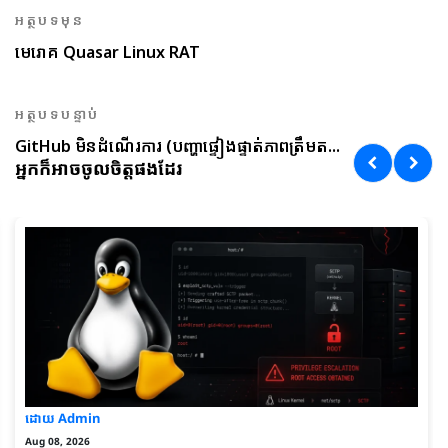
អត្ថបទមុន
មេរោគ Quasar Linux RAT
អត្ថបទបន្ទាប់
GitHub មិនដំណើរការ (បញ្ហាផ្ទៀងផ្ទាត់ភាពត្រឹមត...
អ្នកក៏អាចចូលចិត្តផងដែរ
ដោយ Admin
Aug 08, 2026