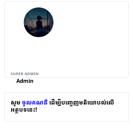
SUPER ADMIN
Admin
សូម
ចូលគណនី
ដើម្បីបញ្ចេញមតិយោបល់លើ
អត្ថបទនេះ!