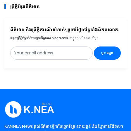
ព្រឹត្តិប័ត្រព័ត៌មាន
ព័ត៌មាន និងព្រឹត្តិការណ៍សំខាន់ៗប្រចាំថ្ងៃនៅទូទាំងពិភពលោក.
ទទួលព្រឹត្តិប័ត្រព័ត៌មានប្រចាំថ្ងៃរបស់ Magzrenvi នៅក្នុងប្រអប់សាររបស់អ្នក.
ចុះឈ្មោះ
KANNEA News ផ្តល់ព័ត៌មានថ្មីៗពីបច្ចេកវិទ្យា នវានុវត្តន៍ និងនិន្នាការឌីជីថល។