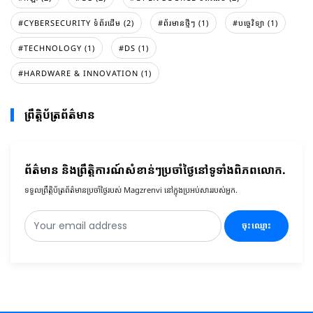
#CYBERSECURITY ទំព័រដើម (2)
#ព័រមានថ្មីៗ (1)
#បច្ចេវិទ្យា (1)
#TECHNOLOGY (1)
#DS (1)
#HARDWARE & INNOVATION (1)
ព្រឹត្តិប័ត្រព័ត៌មាន
ព័ត៌មាន និងព្រឹត្តិការណ៍សំខាន់ៗប្រចាំថ្ងៃនៅទូទាំងពិភពលោក.
ទទួលព្រឹត្តិប័ត្រព័ត៌មានប្រចាំថ្ងៃរបស់ Magzrenvi នៅក្នុងប្រអប់សាររបស់អ្នក.
ចុះឈ្មោះ