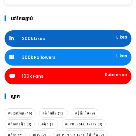
នៅតែតភ្ជាប់
Likes
200k Likes
Likes
300k Followers
Subscribe
100k Fans
ស្លាក
#បច្ចេកវិទ្យា (16)
#ទំព័រដេីម (13)
#ទំុព័រដេីម (9)
#ព័តមានថ្មីៗ (3)
#ម៉ូតូ (3)
#CYBERSECURITY (3)
#កីឡា (2)
#OS (2)
#OPEN SOURCE ទំព័រដើម (2)