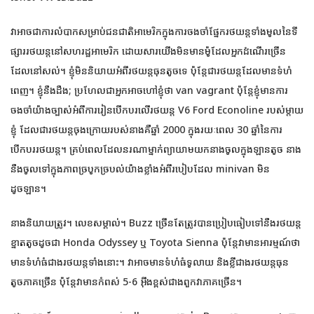
វាអាចជាការលំបាកសម្រាប់ជនជាតិអាមេរិកក្នុងការចងចាំផ្នែករថយន្តទាំងមូលនៃទី
ផ្សាររថយន្តនៅសហរដ្ឋអាមេរិក ដោយសារយើងមិនមានម៉ូដែលអ្នកដំណើរច្រើន
ដែលនៅសល់។ ខ្ញុំ​មិន​និយាយ​អំពី​រថយន្ត​ធុន​តូច​ទេ ប៉ុន្តែ​ជា​រថយន្ត​ដែល​មាន​ទំហំ​
ពេញ។ ខ្ញុំនឹងដឹង; ប្រហែលជាអ្នកអាចហៅខ្ញុំថា van vagrant ប៉ុន្តែខ្ញុំមានការ
ចងចាំយ៉ាងច្បាស់អំពីការរៀនបើកបរលើរថយន្ត V6 Ford Econoline របស់ម្តាយ
ខ្ញុំ ដែលជារថយន្តចុងក្រោយរបស់នាងគឺឆ្នាំ 2000 ក្នុងរយៈពេល 30 ឆ្នាំនៃការ
បើកបររថយន្ត។ គ្រប់ពេលដែលនរណាម្នាក់ព្យាយាមយកនាងចូលក្នុងឡានតូច នាង
នឹងចូលទៅក្នុងភាពច្របូកច្របល់យ៉ាងខ្លាំងអំពីរបៀបដែល minivan មិន
ដូចឡាន។
នាងនិយាយត្រូវ។ លេខសម្គាល់។ Buzz ច្រើនតែត្រូវបានប្រៀបធៀបទៅនឹងរថយន្ត
ខ្នាតតូចដូចជា Honda Odyssey ឬ Toyota Sienna ប៉ុន្តែវាមានអារម្មណ៍ថា
មានទំហំធំជាងរថយន្តទាំងនោះ។ វាអាចមានទំហំធំទូលាយ និងខ្លីជាងរថយន្តធុន
តូចភាគច្រើន ប៉ុន្តែវាមានកំពស់ 5-6 អ៊ីងខ្ពស់ជាងពួកវាភាគច្រើន។