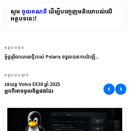
សូម
ចូលគណនី
ដើម្បីបញ្ចេញមតិយោបល់លើ
អត្ថបទនេះ!
អត្ថបទមុន
ម៉ូតូព្រិលយោធាថ្មីរបស់ Polaris ទទួលបានការដំឡើ...
អត្ថបទបន្ទាប់
រថយន្ត Volvo EX30 ឆ្នាំ 2025
អ្នកក៏អាចចូលចិត្តផងដែរ