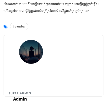
យ៉ាង​ណា​ក៏​ដោយ ហើយ​គន្លឹះ​ទាប​ក៏​បាន​ជោគជ័យ។ វាប្រាកដជាធ្វើឱ្យខ្ញុំភ្ញាក់ផ្អើល
ហើយប្រហែលជាធ្វើឱ្យអ្នកដំណើរក្រីក្រដែលជិះលើផ្លូវបត់ត្រឡប់ក្រោយ។
#បច្ចេកវិទ្យា
SUPER ADMIN
Admin