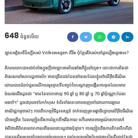
648
ចំនួនមើល
ឡាន​អគ្គិសនី​ដ៏​ល្បី​របស់ Volkswagen គឺ​រឹង ប៉ុន្តែ​តើ​វា​រស់​នៅ​ដូច​រឿងព្រេង​ទេ?
ពិភពលោក​បាន​ជាប់​គាំង​ក្នុង​ក្តី​អាឡោះអាល័យ​តាំង​ពី​ខ្ញុំ​នៅ​ក្មេង។ នោះជាការពិតជា
ពិសេសនៅសហរដ្ឋអាមេរិក មានច្រើនដងដែរនៅពេលដែលខ្ញុំនៅលើអ៊ីនធឺណិត
ដោយបានជំពប់ដួលលើការរមូរគ្មានទីបញ្ចប់នៃបណ្តាញបង្កើតការចុចដែលមាន
ចំណងជើងដូចជា "មានតែទារកអាយុ 90 ឆ្នាំ ឬ 80 ឆ្នាំ ឬ 70 ឆ្នាំប៉ុណ្ណោះដែល
ចងចាំ។" ដូចជារុយទៅរកកំហុស ទំព័រទាំងនេះពោរពេញទៅដោយការផ្សាយ
ពាណិជ្ជកម្មចាស់ៗ ការបើកកម្មវិធីទូរទស្សន៍ ទាក់ទាញអ្នកអត្ថាធិប្បាយលើអ៊ីនធឺណិត
យ៉ាងច្រើន ដែលញៀននឹងការរំឮកពីអតីតកាល ហើយមានអារម្មណ៍សោកសៅ
អំពីថាតើពិភពលោកកាលពីពេលនោះល្អជាងប៉ុន្មាន។ ការញៀននឹងការនឹករលឹកគឺជា
បាតុភូតពិតមួយនៅក្នុងវប្បធម៌បច្ចុប្បន្ន។ រាល់បទចម្រៀងប៉ុបផ្សេងទៀតគឺគ្រាន់តែជា