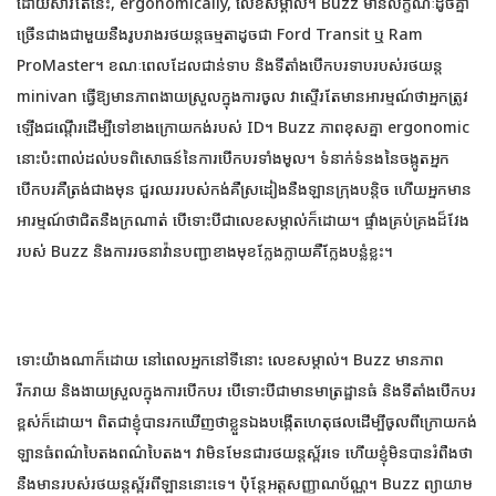
ដោយសារតែនេះ, ergonomically, លេខសម្គាល់។ Buzz មាន​លក្ខណៈ​ដូច​គ្នា​
ច្រើន​ជាង​ជាមួយ​នឹង​រូបរាង​រថយន្ត​ធម្មតា​ដូច​ជា Ford Transit ឬ Ram
ProMaster។ ខណៈពេលដែលជាន់ទាប និងទីតាំងបើកបរទាបរបស់រថយន្ត
minivan ធ្វើឱ្យមានភាពងាយស្រួលក្នុងការចូល វាស្ទើរតែមានអារម្មណ៍ថាអ្នកត្រូវ
ឡើងជណ្តើរដើម្បីទៅខាងក្រោយកង់របស់ ID។ Buzz ភាពខុសគ្នា ergonomic
នោះប៉ះពាល់ដល់បទពិសោធន៍នៃការបើកបរទាំងមូល។ ទំនាក់ទំនងនៃចង្កូតអ្នក
បើកបរគឺត្រង់ជាងមុន ជួរឈររបស់កង់គឺស្រដៀងនឹងឡានក្រុងបន្តិច ហើយអ្នកមាន
អារម្មណ៍ថាជិតនឹងក្រណាត់ បើទោះបីជាលេខសម្គាល់ក៏ដោយ។ ផ្ទាំងគ្រប់គ្រងដ៏វែង
របស់ Buzz និងការរចនាវ៉ានបញ្ជាខាងមុខក្លែងក្លាយគឺក្លែងបន្លំខ្លះ។
ទោះយ៉ាងណាក៏ដោយ នៅពេលអ្នកនៅទីនោះ លេខសម្គាល់។ Buzz មានភាព
រីករាយ និងងាយស្រួលក្នុងការបើកបរ បើទោះបីជាមានមាត្រដ្ឋានធំ និងទីតាំងបើកបរ
ខ្ពស់ក៏ដោយ។ ពិត​ជា​ខ្ញុំ​បាន​រក​ឃើញ​ថា​ខ្លួន​ឯង​បង្កើត​ហេតុ​ផល​ដើម្បី​ចូល​ពី​ក្រោយ​កង់​
ឡាន​ធំ​ពណ៌​បៃតង​ពណ៌​បៃតង។ វា​មិន​មែន​ជា​រថយន្ត​ស្ព័រ​ទេ ហើយ​ខ្ញុំ​មិន​បាន​រំពឹង​ថា​
នឹង​មាន​របស់​រថយន្ត​ស្ព័រ​ពី​ឡាន​នោះ​ទេ។ ប៉ុន្តែអត្តសញ្ញាណប័ណ្ណ។ Buzz ព្យាយាម​