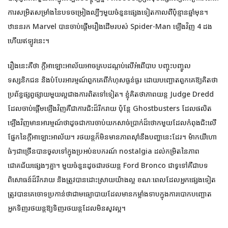
ការសម្រិតសម្រាំងនៃបទចម្រៀងល្បីៗមួយចំនួនផ្សេងទៀតកាលពីប៉ុន្មានឆ្នាំមុន។
ឋាននរក Marvel បានចាប់ផ្ដើមរឿងដើមរបស់ Spider-Man ឡើងវិញ 4 ដង
ហើយឥឡូវនេះ។
រឿងនេះគឺថា ក្តីអាឡោះអាល័យអាចគ្របដណ្តប់លើអំពើបាប បញ្ចុះបញ្ចូល
ទស្សនិកជន និងបំបែរអារម្មណ៍ពួកគេពីកំហុសធ្ងន់ធ្ងរ ដោយបញ្ឆោតពួកគេឱ្យគិតថា
ប្រព័ន្ធផ្សព្វផ្សាយមួយល្អជាងការពិតទៅទៀត។ ខ្ញុំគិតថាភាពយន្ត Judge Dredd
ដែលចាប់ផ្តើមឡើងវិញគឺជាការជិះដ៏រីករាយ ប៉ុន្តែ Ghostbusters ដែលផលិត
ឡើងវិញមានអារម្មណ៍ថាដូចជាការចាប់យកសាច់ប្រាក់ដ៏ថោកមួយដែលកំពុងជិះលើ
ផ្នែកនៃក្តីអាឡោះអាល័យ។ រថយន្តក៏មិនមានភាពស៊ាំនឹងបញ្ហានេះដែរ។ ម៉ាកយីហោ
ធំៗជាច្រើនបានចូលទៅក្នុងប្រអប់ឧបករណ៍ nostalgia ដល់កម្រិតនៃភាព
ជោគជ័យផ្សេងៗគ្នា។ មួយចំនួនដូចជារថយន្ត Ford Bronco ជាទូទៅគឺជាបទ
ពិសោធន៍ដ៏រីករាយ និងត្រូវបានដោះស្រាយយ៉ាងល្អ ខណៈពេលដែលអ្នកផ្សេងទៀត
ត្រូវបានគេចោទប្រកាន់ថាជាមធ្យោបាយដែលមានកម្លាំងទាបក្នុងការបោកបញ្ឆោត
អ្នកទិញរថយន្តឱ្យទិញរថយន្តដែលមិនសូវល្អ។