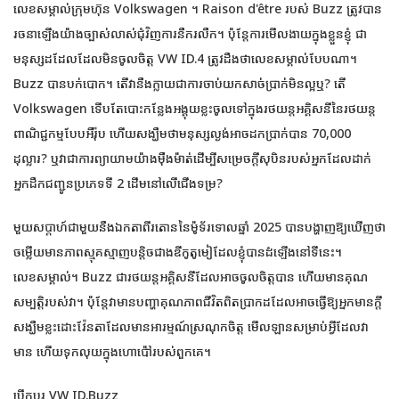
លេខសម្គាល់ក្រុមហ៊ុន Volkswagen ។ Raison d'être របស់ Buzz ត្រូវបាន
រចនាឡើងយ៉ាងច្បាស់លាស់ជុំវិញការនឹករលឹក។ ប៉ុន្តែ​ការ​មើលងាយ​ក្នុង​ខ្លួន​ខ្ញុំ ជា​
មនុស្ស​ដដែល​ដែល​មិន​ចូល​ចិត្ត VW ID.4 ត្រូវ​ដឹង​ថា​លេខ​សម្គាល់​បែប​ណា។
Buzz បានបក់បោក។ តើ​វា​នឹង​ក្លាយ​ជា​ការ​ចាប់​យក​សាច់​ប្រាក់​មិន​ល្អ​ឬ? តើ
Volkswagen ទើបតែបោះកន្លែងអង្គុយខ្លះចូលទៅក្នុងរថយន្តអគ្គិសនីនៃរថយន្ត
ពាណិជ្ជកម្មបែបអឺរ៉ុប ហើយសង្ឃឹមថាមនុស្សល្ងង់អាចដកប្រាក់បាន 70,000
ដុល្លារ? ឬវាជាការព្យាយាមយ៉ាងម៉ឺងម៉ាត់ដើម្បីសម្រេចក្តីសុបិនរបស់អ្នកដែលដាក់
អ្នកដឹកជញ្ជូនប្រភេទទី 2 ដើមនៅលើជើងទម្រ?
មួយសប្តាហ៍ជាមួយនឹងឯកតាពីរតោននៃម៉ូទ័រទោលឆ្នាំ 2025 បានបង្ហាញឱ្យឃើញថា
ចម្លើយមានភាពស្មុគស្មាញបន្តិចជាងឌីកូតូមៀដែលខ្ញុំបានដំឡើងនៅទីនេះ។
លេខសម្គាល់។ Buzz ជា​រថយន្ត​អគ្គិសនី​ដែល​អាច​ចូល​ចិត្ត​បាន ហើយ​មាន​គុណ
សម្បត្តិ​របស់​វា។ ប៉ុន្តែ​វា​មាន​បញ្ហា​គុណភាព​ជីវិត​ពិត​ប្រាកដ​ដែល​អាច​ធ្វើ​ឱ្យ​អ្នក​មាន​ក្តី​
សង្ឃឹម​ខ្លះ​ដោះ​វ៉ែនតា​ដែល​មាន​អារម្មណ៍​ស្រណុក​ចិត្ត មើល​ឡាន​សម្រាប់​អ្វី​ដែល​វា​
មាន ហើយ​ទុក​លុយ​ក្នុង​ហោប៉ៅ​របស់​ពួកគេ។
បើកបរ VW ID.Buzz