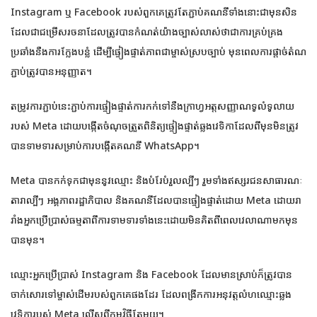
Instagram ឬ Facebook របស់ពួកគេត្រូវតែភ្ជាប់គណនីទាំងនោះជាមុនសិន
ដែលជាជម្រើសរចនាដែលត្រូវបានកំណត់យ៉ាងច្បាស់លាស់ថាជាការគ្រប់គ្រង
ប្រឆាំងនឹងការក្លែងបន្លំ ដើម្បីផ្ទៀងផ្ទាត់ភាពជាម្ចាស់ស្របច្បាប់ មុនពេលការផ្តាច់តំណ
ភ្ជាប់ត្រូវបានអនុញ្ញាត។
តម្រូវការភ្ជាប់នេះភ្ជាប់ការផ្ទៀងផ្ទាត់ការកក់ទៅនឹងក្រាហ្វអត្តសញ្ញាណទូលំទូលាយ
របស់ Meta ដោយបង្កើតចំណុចត្រួតពិនិត្យផ្ទៀងផ្ទាត់ឆ្លងវេទិកាដែលពីមុនមិនត្រូវ
បានទាមទារសម្រាប់ការបង្កើតគណនី WhatsApp។
Meta បានកក់ទុកជាមុននូវឈ្មោះ និងបំរែបំរួលល្បីៗ រួមទាំងឥស្សរជនសាធារណៈ
តារាល្បីៗ អង្គភាពរដ្ឋាភិបាល និងគណនីដែលបានផ្ទៀងផ្ទាត់ដោយ Meta ដោយរា
រាំងអ្នកប្រើប្រាស់ធម្មតាពីការទាមទារទាំងនេះដោយមិនគិតពីពេលវេលាណាមកមុន
បានមុន។
ឈ្មោះអ្នកប្រើប្រាស់ Instagram និង Facebook ដែលមានស្រាប់ក៏ត្រូវបាន
ចាក់សោរទៅម្ចាស់ដើមរបស់ពួកគេផងដែរ ដែលពង្រីកការអនុវត្តលំហឈ្មោះឆ្លង
វេទិការបស់ Meta លើសពីកម្មវិធីតែមួយ។