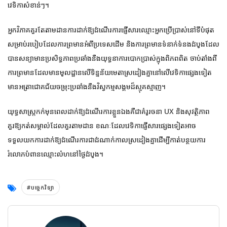
វេទិកាសំខាន់ៗ។
អ្នកវិភាគគួរតែតាមដានការដាក់ឱ្យដំណើរការផ្ញើសារឈ្មោះអ្នកប្រើប្រាស់នៅទីបំផុត
សម្រាប់របៀបដែលការព្រមានអំពីប្រទេសដើម និងការព្រមានទំនាក់ទំនងដំបូងដែល
បានសន្យាមានប្រសិទ្ធភាពប្រឆាំងនឹងយុទ្ធនាការបោកប្រាស់ក្នុងពិភពពិត ចាប់តាំងពី
ការព្រមានដែលមានមូលដ្ឋានលើទិន្នន័យមេតាស្រដៀងគ្នានៅលើវេទិកាផ្សេងទៀត
មានអត្រាជោគជ័យចម្រុះប្រឆាំងនឹងវិស្វកម្មសង្គមដ៏ស្មុគស្មាញ។
យុទ្ធសាស្ត្រកក់មុនពេលដាក់ឱ្យដំណើរការខ្លួនឯងគឺជាគំរូរចនា UX និងសុវត្ថិភាព
គួរឱ្យកត់សម្គាល់ដែលគួរតាមដាន ខណៈដែលវេទិកាផ្ញើសារផ្សេងទៀតអាច
ទទួលយកការដាក់ឱ្យដំណើរការជាដំណាក់កាលស្រដៀងគ្នាដើម្បីកាត់បន្ថយការ
រំលោភបំពានឈ្មោះលំហនៅថ្ងៃដំបូង។
#បច្ចេកវិទ្យា