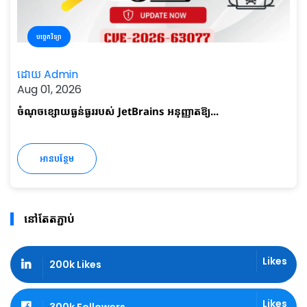
បច្ចេកវិទ្យា
ដោយ Admin
Aug 01, 2026
ចំណុចខ្សោយធ្ងន់ធ្ងររបស់ JetBrains អនុញ្ញាតឱ្យ...
អានបន្ថែម
នៅតែតភ្ជាប់
Likes
200k Likes
Likes