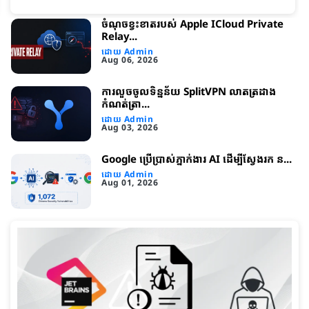
ចំណុចខ្វះខាត​របស់ Apple ICloud Private
Relay...
ដោយ Admin
Aug 06, 2026
ការលួចចូលទិន្នន័យ SplitVPN លាតត្រដាង
កំណត់ត្រា...
ដោយ Admin
Aug 03, 2026
Google ប្រើប្រាស់ភ្នាក់ងារ AI ដើម្បីស្វែងរក ន...
ដោយ Admin
Aug 01, 2026