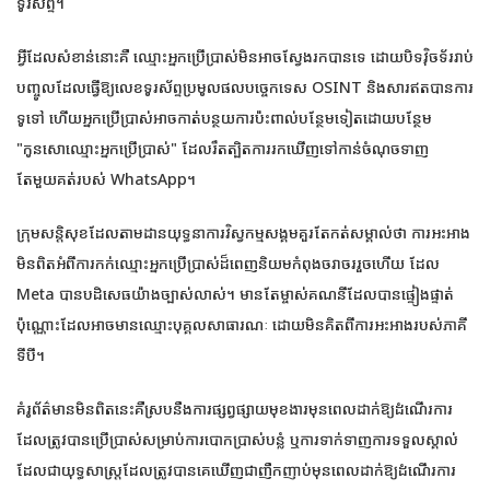
ទូរស័ព្ទ។
អ្វីដែលសំខាន់នោះគឺ ឈ្មោះអ្នកប្រើប្រាស់មិនអាចស្វែងរកបានទេ ដោយបិទវ៉ិចទ័ររាប់
បញ្ចូលដែលធ្វើឱ្យលេខទូរស័ព្ទប្រមូលផលបច្ចេកទេស OSINT និងសារឥតបានការ
ទូទៅ ហើយអ្នកប្រើប្រាស់អាចកាត់បន្ថយការប៉ះពាល់បន្ថែមទៀតដោយបន្ថែម
"កូនសោឈ្មោះអ្នកប្រើប្រាស់" ដែលរឹតត្បិតការរកឃើញទៅកាន់ចំណុចទាញ
តែមួយគត់របស់ WhatsApp។
ក្រុមសន្តិសុខដែលតាមដានយុទ្ធនាការវិស្វកម្មសង្គមគួរតែកត់សម្គាល់ថា ការអះអាង
មិនពិតអំពីការកក់ឈ្មោះអ្នកប្រើប្រាស់ដ៏ពេញនិយមកំពុងចរាចររួចហើយ ដែល
Meta បានបដិសេធយ៉ាងច្បាស់លាស់។ មានតែម្ចាស់គណនីដែលបានផ្ទៀងផ្ទាត់
ប៉ុណ្ណោះដែលអាចមានឈ្មោះបុគ្គលសាធារណៈ ដោយមិនគិតពីការអះអាងរបស់ភាគី
ទីបី។
គំរូព័ត៌មានមិនពិតនេះគឺស្របនឹងការផ្សព្វផ្សាយមុខងារមុនពេលដាក់ឱ្យដំណើរការ
ដែលត្រូវបានប្រើប្រាស់សម្រាប់ការបោកប្រាស់បន្លំ ឬការទាក់ទាញការទទួលស្គាល់
ដែលជាយុទ្ធសាស្ត្រដែលត្រូវបានគេឃើញជាញឹកញាប់មុនពេលដាក់ឱ្យដំណើរការ