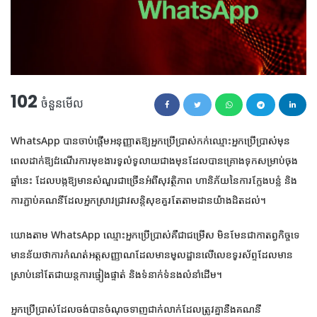
102
ចំនួនមើល
WhatsApp បានចាប់ផ្តើមអនុញ្ញាតឱ្យអ្នកប្រើប្រាស់កក់ឈ្មោះអ្នកប្រើប្រាស់មុន
ពេលដាក់ឱ្យដំណើរការមុខងារទូលំទូលាយជាងមុនដែលបានគ្រោងទុកសម្រាប់ចុង
ឆ្នាំនេះ ដែលបង្កឱ្យមានសំណួរជាច្រើនអំពីសុវត្ថិភាព ហានិភ័យនៃការក្លែងបន្លំ និង
ការភ្ជាប់គណនីដែលអ្នកស្រាវជ្រាវសន្តិសុខគួរតែតាមដានយ៉ាងដិតដល់។
យោងតាម ​​WhatsApp ឈ្មោះអ្នកប្រើប្រាស់គឺជាជម្រើស មិនមែនជាកាតព្វកិច្ចទេ
មានន័យថាការកំណត់អត្តសញ្ញាណដែលមានមូលដ្ឋានលើលេខទូរស័ព្ទដែលមាន
ស្រាប់នៅតែជាយន្តការផ្ទៀងផ្ទាត់ និងទំនាក់ទំនងលំនាំដើម។
អ្នកប្រើប្រាស់ដែលចង់បានចំណុចទាញជាក់លាក់ដែលត្រូវគ្នានឹងគណនី