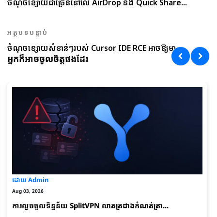
ចំណុចខ្សោយជាច្រើននៅលើ AirDrop និង Quick Share...
អត្ថបទបន្ទាប់
ចំណុចខ្សោយសំខាន់ៗរបស់ Cursor IDE RCE អាចឱ្យមា...
អ្នកក៏អាចចូលចិត្តផងដែរ
ដោយ Admin
Aug 03, 2026
ការលួចចូលទិន្នន័យ SplitVPN លាតត្រដាងកំណត់ត្រា...