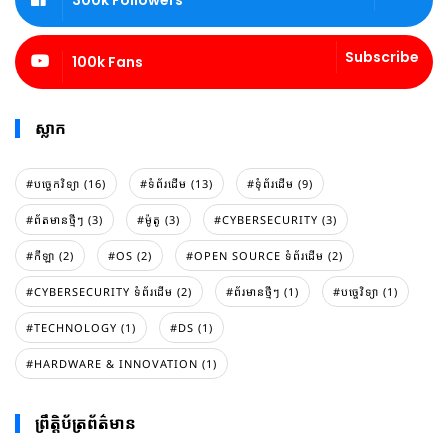
300k Followers
Subscribe
100k Fans
ស្លាក
#បច្ចេកវិទ្យា (16)
#ទំព័រដេីម (13)
#ទំុព័រដេីម (9)
#ព័តមានថ្មីៗ (3)
#ម៉ូតូ (3)
#CYBERSECURITY (3)
#កីឡា (2)
#OS (2)
#OPEN SOURCE ទំព័រដើម (2)
#CYBERSECURITY ទំព័រដើម (2)
#ព័រមានថ្មីៗ (1)
#បច្ចេវិទ្យា (1)
#TECHNOLOGY (1)
#DS (1)
#HARDWARE & INNOVATION (1)
ព្រឹត្តិប័ត្រព័ត៌មាន