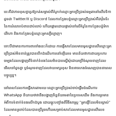
នេះគឺជាភាពខុសគ្នាគួរឱ្យកត់សម្គាល់ពីគំរូកក់ឈ្មោះអ្នកប្រើប្រាស់ធម្មតានៅលើវេទិកា
ដូចជា Twitter/X ឬ Discord ដែលការក្លែងបន្លំឈ្មោះអ្នកប្រើប្រាស់គឺជាវ៉ិចទ័រ
នៃការរំលោភបំពានជាប់លាប់ ហើយផ្តោតដោយផ្ទាល់ទៅលើគំរូនៃការក្លែងបន្លំម៉ាក
យីហោ និងការក្លែងបន្លំឈ្មោះអ្នកល្បីល្បាញ។
ទោះបីជាមានការការពារទាំងនេះក៏ដោយ ការផ្ញើសារដែលមានមូលដ្ឋានលើឈ្មោះអ្នក
ប្រើប្រាស់មិនទាន់ត្រូវបានបើកដំណើរការនៅឡើយទេ មានន័យថាការវាយប្រហារ
ចម្បងដែលបង្ហាញពីទំនាក់ទំនងដែលមិនបានស្នើសុំដោយប្រើចំណុចទាញដែល
មើលទៅដូចគ្នា ឬចំណុចទាញដែលវាយអក្សរខុស មិនអាចកេងចំណេញបាននាពេល
បច្ចុប្បន្ន។
នៅពេលដែលការផ្ញើសារតាមរយៈឈ្មោះអ្នកប្រើប្រាស់ចាប់ផ្តើមដំណើរការ
WhatsApp និយាយថាវានឹងបង្ហាញទិន្នន័យមេតានៃប្រទេសដើម និងការព្រមាន
អំពីការទំនាក់ទំនងលើកដំបូង ដោយឆ្លុះបញ្ចាំងពីវិធីសាស្ត្រ "អ្នកផ្ញើដែលមិនស្គាល់"
ដែលមានស្រាប់ដែលបានប្រើរួចហើយសម្រាប់សារដែលមានមូលដ្ឋានលើលេខ