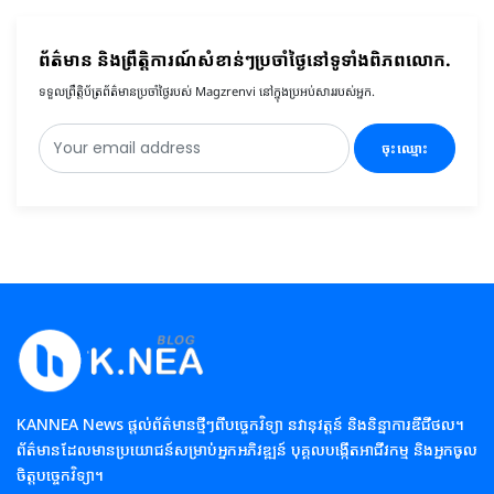
ព័ត៌មាន និងព្រឹត្តិការណ៍សំខាន់ៗប្រចាំថ្ងៃនៅទូទាំងពិភពលោក.
ទទួលព្រឹត្តិប័ត្រព័ត៌មានប្រចាំថ្ងៃរបស់ Magzrenvi នៅក្នុងប្រអប់សាររបស់អ្នក.
ចុះឈ្មោះ
KANNEA News ផ្តល់ព័ត៌មានថ្មីៗពីបច្ចេកវិទ្យា នវានុវត្តន៍ និងនិន្នាការឌីជីថល។
ព័ត៌មានដែលមានប្រយោជន៍សម្រាប់អ្នកអភិវឌ្ឍន៍ បុគ្គលបង្កើតអាជីវកម្ម និងអ្នកចូល
ចិត្តបច្ចេកវិទ្យា។