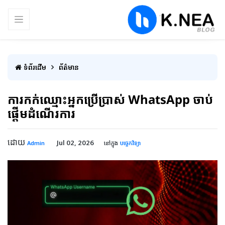
ទំព័រដើម
ព័ត៌មាន
ការកក់ឈ្មោះអ្នកប្រើប្រាស់ WhatsApp ចាប់
ផ្តើមដំណើរការ
ដោយ
Jul 02, 2026
Admin
នៅក្នុង
បច្ចេកវិទ្យា