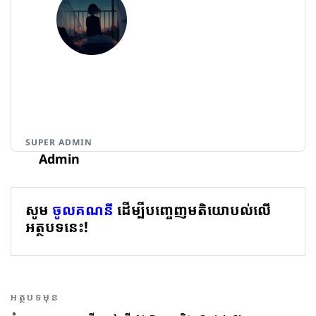
SUPER ADMIN
Admin
សូម
ចូលគណនី
ដើម្បីបញ្ចេញមតិយោបល់លើ
អត្ថបទនេះ!
អត្ថបទមុន