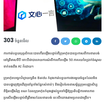
303
ចំនួនមើល
ការកាត់បន្ថយបុគ្គលិកនេះបានកើតឡើងបន្ទាប់ពីក្រុមហ៊ុនបានប្រកាសពីការខាតបង់
នៅត្រីមាសទីបី ទោះបីជាបានរាយការណ៍ពីការកើនឡើង 50 ភាគរយនៃប្រាក់ចំណូល
ទាក់ទងនឹង AI ក៏ដោយ។
ក្រុមហ៊ុនបច្ចេកវិទ្យាយក្សចិន Baidu កំពុងកាត់បន្ថយការងារមួយចំនួនដែលមិន
បានបង្ហាញឱ្យឃើញនៅទូទាំងផ្នែកសំខាន់ៗ និងរៀបចំរចនាសម្ព័ន្ធក្រុមបញ្ញាសិប្ប
និម្មិតឡើងវិញ ខណៈដែលក្រុមហ៊ុនកំពុងផ្លាស់ប្តូរទៅធ្វើឱ្យប្រតិបត្តិការមានភាព
ប្រសើរឡើងបន្ទាប់ពីត្រីមាសដែលខាតបង់ នេះបើយោងតាមប្រភពជាច្រើន។