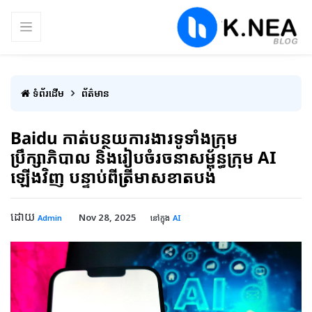
ទំព័រដើម
ព័ត៌មាន
Baidu កាត់បន្ថយការងារទូទាំងក្រុម
ប្រឹក្សាភិបាល និងរៀបចំរចនាសម្ព័ន្ធក្រុម AI
ឡើងវិញ បន្ទាប់ពីត្រីមាសខាតបង់
ដោយ
Nov 28, 2025
Admin
នៅក្នុង
AI