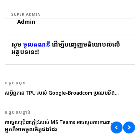
SUPER ADMIN
Admin
សូម
ចូលគណនី
ដើម្បីបញ្ចេញមតិយោបល់លើ
អត្ថបទនេះ!
អត្ថបទមុន
សម្ព័ន្ធភាព TPU របស់ Google-Broadcom ប្រឈមនឹង...
អត្ថបទបន្ទាប់
ការចូលប្រើជាភ្ញៀវរបស់ MS Teams អាចលុបការការពា...
អ្នកក៏អាចចូលចិត្តផងដែរ