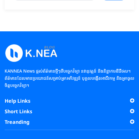
KANNEA News ផ្តល់ព័ត៌មានថ្មីៗពីបច្ចេកវិទ្យា នវានុវត្តន៍ និងនិន្នាការឌីជីថល។
ព័ត៌មានដែលមានប្រយោជន៍សម្រាប់អ្នកអភិវឌ្ឍន៍ បុគ្គលបង្កើតអាជីវកម្ម និងអ្នកចូល
ចិត្តបច្ចេកវិទ្យា។
Help Links
Short Links
Treanding