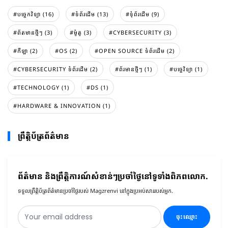
#បច្ចេកវិទ្យា (16)
#ទំព័រដេីម (13)
#ទំុព័រដេីម (9)
#ព័តមានថ្មីៗ (3)
#ម៉ូតូ (3)
#CYBERSECURITY (3)
#កីឡា (2)
#OS (2)
#OPEN SOURCE ទំព័រដើម (2)
#CYBERSECURITY ទំព័រដើម (2)
#ព័រមានថ្មីៗ (1)
#បច្ចេវិទ្យា (1)
#TECHNOLOGY (1)
#DS (1)
#HARDWARE & INNOVATION (1)
ព្រឹត្តិប័ត្រព័ត៌មាន
ព័ត៌មាន និងព្រឹត្តិការណ៍សំខាន់ៗប្រចាំថ្ងៃនៅទូទាំងពិភពលោក.
ទទួលព្រឹត្តិប័ត្រព័ត៌មានប្រចាំថ្ងៃរបស់ Magzrenvi នៅក្នុងប្រអប់សាររបស់អ្នក.
ចុះឈ្មោះ