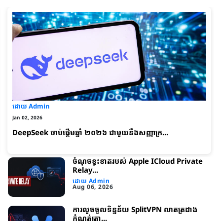
ដោយ Admin
Jan 02, 2026
DeepSeek ចាប់ផ្តើមឆ្នាំ ២០២៦ ជាមួយនឹងសញ្ញាក្រ...
ចំណុចខ្វះខាត​របស់ Apple ICloud Private
Relay...
ដោយ Admin
Aug 06, 2026
ការលួចចូលទិន្នន័យ SplitVPN លាតត្រដាង
កំណត់ត្រា...