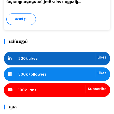
ចំណុចខ្សោយធ្ងន់ធ្ងររបស់ JetBrains អនុញ្ញាតឱ្យ...
អានបន្ថែម
នៅតែតភ្ជាប់
Likes
200k Likes
Likes
300k Followers
Subscribe
100k Fans
ស្លាក