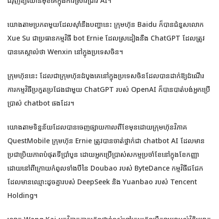
ជំរុញឱ្យឈានមុខគេក្នុងការស្រាវជ្រាវ AI។
យោងតាមប្រភពមួយដែលស៊ាំនឹងបញ្ហានេះ ក្រុមហ៊ុន Baidu ក៏បានជំនួសលោក
Xue Su ជាប្រធានកម្មវិធី bot Ernie ដែលស្រដៀងនឹង ChatGPT ដែលត្រូវ
បានគេស្គាល់ថា Wenxin នៅក្នុងប្រទេសចិន។
ក្រុមហ៊ុននេះ ដែលជាក្រុមហ៊ុនដំបូងគេនៅក្នុងប្រទេសចិនដែលបានដាក់ឱ្យដំណើរ
ការកម្មវិធីប្រកួតប្រជែងជាមួយ ChatGPT របស់ OpenAI ក៏បានបាត់បង់អ្នកប្រើ
ប្រាស់ chatbot ផងដែរ។
យោងតាមទិន្នន័យដែលបានចេញផ្សាយកាលពីខែមុនដោយក្រុមហ៊ុនវិភាគ
QuestMobile ក្រុមហ៊ុន Ernie ត្រូវបានចាត់ថ្នាក់ជា chatbot AI ដែលមាន
ប្រជាប្រិយភាពបំផុតទីប្រាំបួន ដោយអ្នកប្រើប្រាស់សកម្មប្រចាំខែនៅក្នុងខែកញ្ញា
ដោយនៅពីក្រោយកំពូលទាំងបីនៃ Doubao របស់ ByteDance កម្មវិធីជជែក
ដែលមានឈ្មោះដូចគ្នារបស់ DeepSeek និង Yuanbao របស់ Tencent
Holding។