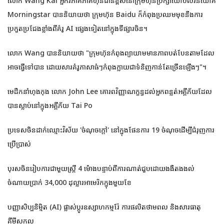
លោក Wang Kai អ្នកវិភាគភាគហ៊ុនជាន់ខ្ពស់នៅក្រុមហ៊ុនប្រឹក្សាយោបល់វិនិយោគ
Morningstar បាននិយាយថា ក្រុមហ៊ុន Baidu ក៏កំពុងប្រឈមមុខនឹងការ
ប្រកួតប្រជែងខ្លាំងពីគំរូ AI ផ្សេងទៀតនៅក្នុងទីផ្សារចិន។
លោក Wang បាននិយាយថា "ក្រុមហ៊ុនកំពុងព្យាយាមមានភាពបត់បែនតាមដែល
អាចធ្វើទៅបាន ដោយសារគំរូភាសាធំៗកំពុងក្លាយជាទំនិញកាន់តែច្រើនឡើងៗ"។
មេដឹកនាំហុងកុង លោក John Lee គោរពវិញ្ញាណក្ខន្ធដល់អ្នកពន្លត់អគ្គីភ័យដែល
បានស្លាប់នៅក្នុងអគ្គីភ័យ Tai Po
ប្រទេសចិនដាក់ឈ្មោះវិស័យ 'ចំណុចក្តៅ' នៅក្នុងផែនការ 19 ចំណុចដើម្បីជំរុញការ
ប្រើប្រាស់
បុរសចិនរៀបការជាមួយស្ត្រី 4 ម៉ោងបន្ទាប់ពីការណាត់ជួបដោយងងឹតងងល់
ចំណាយប្រាក់ 34,000 ដុល្លារអាមេរិកក្នុងមួយខែ
បញ្ញាសិប្បនិម្មិត (AI) ផ្លាស់ប្តូរឧស្សាហកម្មរ៉ែ ការផលិតថាមពល និងសារធាតុ
គីមីសកល