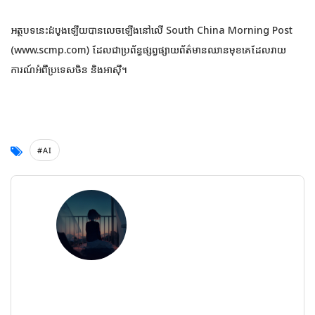
អត្ថបទនេះដំបូងឡើយបានលេចឡើងនៅលើ South China Morning Post
(www.scmp.com) ដែលជាប្រព័ន្ធផ្សព្វផ្សាយព័ត៌មានឈានមុខគេដែលរាយ
ការណ៍អំពីប្រទេសចិន និងអាស៊ី។
#AI