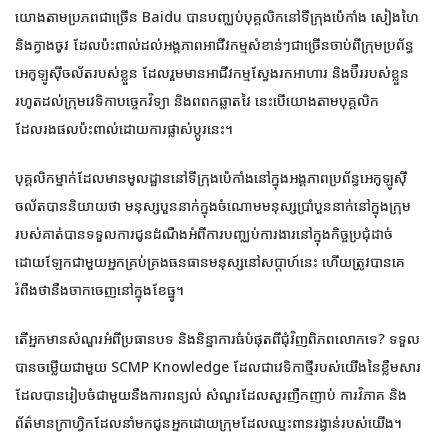
យោងតាមប្រភពជាច្រើន Baidu បានបញ្ឈប់បុគ្គលិកនៅទីក្រុងប៉េកាំង សៀងហៃ
និងក្វាងចូវ ដែលប៉ះពាល់ដល់អង្គភាពអាជីវកម្មសំខាន់ៗជាច្រើនចាប់ពីក្រុមប្រព័ន្ធ
អេកូឡូស៊ីចល័តរបស់ខ្លួន ដែលរួមមានអាជីវកម្មស្វែងរកអាហារ និងប៊ឺររបស់ខ្លួន
រហូតដល់ក្រុមវេទិកាបច្ចេកវិទ្យា និងពពកឆ្លាតវៃ នេះបើយោងតាមបុគ្គលិក
ដែលរងផលប៉ះពាល់ដោយការផ្លាស់ប្តូរនេះ។
បុគ្គលិកម្នាក់ដែលមានមូលដ្ឋាននៅទីក្រុងប៉េកាំងនៅក្នុងអង្គភាពប្រព័ន្ធអេកូឡូស៊ី
ចល័តបាននិយាយថា មនុស្សបួននាក់ក្នុងចំណោមមនុស្សប្រាំបួននាក់នៅក្នុងក្រុម
របស់គាត់បានទទួលការជូនដំណឹងអំពីការបញ្ឈប់ការងារនៅក្នុងកិច្ចប្រជុំដាច់
ដោយឡែកជាមួយអ្នកគ្រប់គ្រងធនធានមនុស្សនៅសប្តាហ៍នេះ ហើយត្រូវបានគេ
រំពឹងថានឹងចាកចេញនៅក្នុងខែធ្នូ។
តើអ្នកមានសំណួរអំពីប្រធានបទ និងនិន្នាការធំបំផុតពីជុំវិញពិភពលោកទេ? ទទួល
បានចម្លើយជាមួយ SCMP Knowledge ដែលជាវេទិកាថ្មីរបស់យើងនៃខ្លឹមសារ
ដែលបានរៀបចំជាមួយនឹងការពន្យល់ សំណួរដែលសួរញឹកញាប់ ការវិភាគ និង
ព័ត៌មានក្រាហ្វិកដែលនាំមកជូនអ្នកដោយក្រុមដែលឈ្នះពានរង្វាន់របស់យើង។