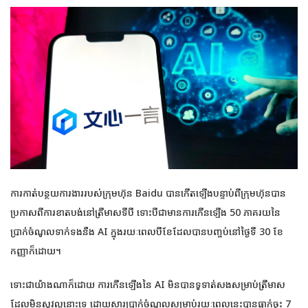
ការកាត់បន្ថយការងាររបស់ក្រុមហ៊ុន Baidu បានកើតឡើងបន្ទាប់ពីក្រុមហ៊ុនបាន
ប្រកាសពីការខាតបង់នៅត្រីមាសទីបី ទោះបីជាមានការកើនឡើង 50 ភាគរយនៃ
ប្រាក់ចំណូលទាក់ទងនឹង AI ក្នុងរយៈពេលបីខែដែលបានបញ្ចប់នៅថ្ងៃទី 30 ខែ
កញ្ញាក៏ដោយ។
ទោះជាយ៉ាងណាក៏ដោយ ការកើនឡើងនៃ AI មិនបានទូទាត់សងសម្រាប់ត្រីមាស
ដែលមិនសូវល្អនោះទេ ដោយសារប្រាក់ចំណូលសម្រាប់រយៈពេលនេះបានធ្លាក់ចុះ 7