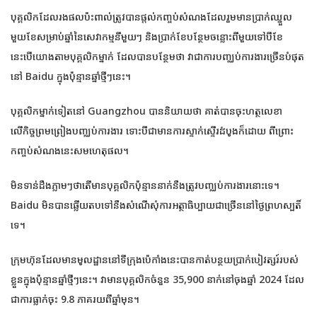
បុគ្គលិកដែលរងផលប៉ះពាល់ត្រូវបានផ្តល់កញ្ចប់សំណងដែលរួមមានប្រាក់ឈ្នួល
មួយខែសម្រាប់ឆ្នាំនៃសេវាកម្មនីមួយៗ និងប្រាក់ខែបន្ថែមចន្លោះពីមួយទៅបីខែ
នេះបើយោងតាមបុគ្គលិកម្នាក់ ដែលបានបន្ថែមថា វាជាការបញ្ឈប់ការងារច្រើនបំផុត
នៅ Baidu ក្នុងប៉ុន្មានឆ្នាំថ្មីៗនេះ។
បុគ្គលិកម្នាក់ទៀតនៅ Guangzhou បាននិយាយថា គាត់បានចុះហត្ថលេខា
លើកិច្ចព្រមព្រៀងបញ្ឈប់ការងារ ទោះបីជាមានការស្ទាក់ស្ទើរដំបូងក៏ដោយ ពីព្រោះ
កញ្ចប់សំណងនេះសមហេតុផល។
មិនទាន់ដឹងភ្លាមៗថាតើមានបុគ្គលិកប៉ុន្មាននាក់នឹងត្រូវបញ្ឈប់ការងារនោះទេ។
Baidu មិនបានឆ្លើយតបទៅនឹងសំណើសុំការអត្ថាធិប្បាយជាច្រើននៅថ្ងៃព្រហស្បតិ៍
ទេ។
ក្រុមហ៊ុនដែលមានមូលដ្ឋាននៅទីក្រុងប៉េកាំងនេះបានកាត់បន្ថយប្រាក់បៀវត្សរ៍របស់
ខ្លួនក្នុងប៉ុន្មានឆ្នាំថ្មីៗនេះ។ វាមានបុគ្គលិកចំនួន 35,900 នាក់នៅចុងឆ្នាំ 2024 ដែល
ជាការធ្លាក់ចុះ 9.8 ភាគរយពីឆ្នាំមុន។