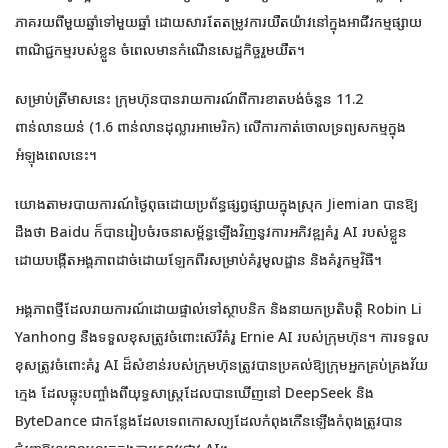
ភាគរយពីមួយឆ្នាំទៅមួយឆ្នាំ ដោយសារតែតម្រូវការយឺតយ៉ាវនៅក្នុងអាជីវកម្មផ្សាយ
ពាណិជ្ជកម្មរបស់ខ្លួន ចំពេលមានកំណើនសេដ្ឋកិច្ចរួមយឺត។
សម្រាប់ត្រីមាសនេះ ក្រុមហ៊ុនបានរាយការណ៍ពីការខាតបង់ចំនួន 11.2
ពាន់លានយន់ (1.6 ពាន់លានដុល្លារអាមេរិក) លើការកាត់ចោលទ្រព្យសកម្មក្នុង
អំឡុងពេលនេះ។
យោងតាមរបាយការណ៍ថ្ងៃពុធដោយប្រព័ន្ធផ្សព្វផ្សាយក្នុងស្រុក Jiemian បានឱ្យ
ដឹងថា Baidu ក៏បានរៀបចំរចនាសម្ព័ន្ធឡើងវិញនូវការអភិវឌ្ឍគំរូ AI របស់ខ្លួន
ដោយបង្កើតអង្គភាពដាច់ដោយឡែកពីរសម្រាប់គំរូមូលដ្ឋាន និងគំរូកម្មវិធី។
អង្គភាពថ្មីដែលរាយការណ៍ដោយផ្ទាល់ទៅស្ថាបនិក និងនាយកប្រតិបត្តិ Robin Li
Yanhong នឹងទទួលខុសត្រូវចំពោះស៊េរីគំរូ Ernie AI របស់ក្រុមហ៊ុន។ ការទទួល
ខុសត្រូវចំពោះគំរូ AI ដ៏សំខាន់របស់ក្រុមហ៊ុនត្រូវបានប្រគល់ឱ្យក្រុមអ្នកគ្រប់គ្រងវ័យ
ក្មេង ដែលឆ្លុះបញ្ចាំងពីយុទ្ធសាស្ត្រដែលបានឃើញនៅ DeepSeek និង
ByteDance ជាកន្លែងដែលទេពកោសល្យដែលកំពុងកើនឡើងកំពុងត្រូវបាន