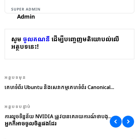
SUPER ADMIN
Admin
សូម
ចូលគណនី
ដើម្បីបញ្ចេញមតិយោបល់លើ
អត្ថបទនេះ!
អត្ថបទមុន
គេហទំព័រ Ubuntu និងសេវាកម្មគេហទំព័រ Canonical...
អត្ថបទបន្ទាប់
ការលួចទិន្នន័យ NVIDIA ត្រូវបានគេរាយការណ៍ថាបង្...
អ្នកក៏អាចចូលចិត្តផងដែរ