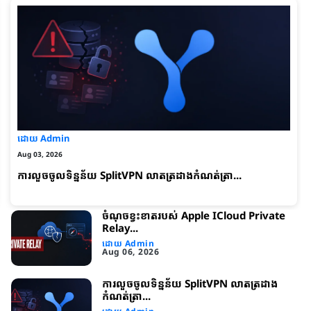
ដោយ Admin
Aug 03, 2026
ការលួចចូលទិន្នន័យ SplitVPN លាតត្រដាងកំណត់ត្រា...
ចំណុចខ្វះខាត​របស់ Apple ICloud Private
Relay...
ដោយ Admin
Aug 06, 2026
ការលួចចូលទិន្នន័យ SplitVPN លាតត្រដាង
កំណត់ត្រា...