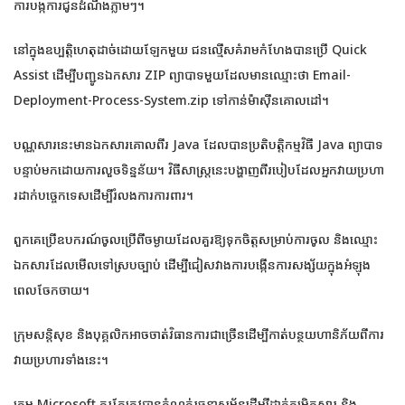
ការបង្កការជូនដំណឹងភ្លាមៗ។
នៅក្នុងឧប្បត្តិហេតុដាច់ដោយឡែកមួយ ជនល្មើសគំរាមកំហែងបានប្រើ Quick
Assist ដើម្បីបញ្ជូនឯកសារ ZIP ព្យាបាទមួយដែលមានឈ្មោះថា Email-
Deployment-Process-System.zip ទៅកាន់ម៉ាស៊ីនគោលដៅ។
បណ្ណសារនេះមានឯកសារគោលពីរ Java ដែលបានប្រតិបត្តិកម្មវិធី Java ព្យាបាទ
បន្ទាប់មកដោយការលួចទិន្នន័យ។ វិធីសាស្រ្តនេះបង្ហាញពីរបៀបដែលអ្នកវាយប្រហា
រដាក់បច្ចេកទេសដើម្បីរំលងការការពារ។
ពួកគេប្រើឧបករណ៍ចូលប្រើពីចម្ងាយដែលគួរឱ្យទុកចិត្តសម្រាប់ការចូល និងឈ្មោះ
ឯកសារដែលមើលទៅស្របច្បាប់ ដើម្បីជៀសវាងការបង្កើនការសង្ស័យក្នុងអំឡុង
ពេលចែកចាយ។
ក្រុមសន្តិសុខ និងបុគ្គលិកអាចចាត់វិធានការជាច្រើនដើម្បីកាត់បន្ថយហានិភ័យពីការ
វាយប្រហារទាំងនេះ។
ក្រុម Microsoft គួរតែត្រូវបានកំណត់រចនាសម្ព័ន្ធដើម្បីដាក់កម្រិតសារ និង