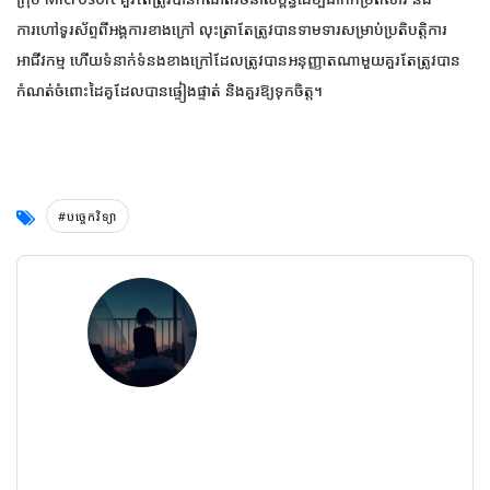
ការហៅទូរស័ព្ទពីអង្គការខាងក្រៅ លុះត្រាតែត្រូវបានទាមទារសម្រាប់ប្រតិបត្តិការ
អាជីវកម្ម ហើយទំនាក់ទំនងខាងក្រៅដែលត្រូវបានអនុញ្ញាតណាមួយគួរតែត្រូវបាន
កំណត់ចំពោះដៃគូដែលបានផ្ទៀងផ្ទាត់ និងគួរឱ្យទុកចិត្ត។
#បច្ចេកវិទ្យា