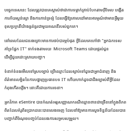
បច្ចេកទេសនេះ ដែលត្រូវបានគេស្គាល់ថាជាការទម្លាក់គ្រាប់បែកតាមអ៊ីមែល បង្កើត
ការភ័យស្លន់ស្លោ និងការភាន់ច្រឡំ ដែលធ្វើឱ្យគោលដៅមានអារម្មណ៍ថាមានអ្វីមួយ
ខុសប្រក្រតីយ៉ាងធ្ងន់ធ្ងរជាមួយគណនីរបស់ពួកគេ។
នៅពេលដែលជនរងគ្រោះមានការថប់បារម្ភបំផុត អ្វីដែលគេហៅថា "អ្នកឯកទេស
គាំទ្រផ្នែក IT" ទាក់ទងតាមរយៈ Microsoft Teams ដោយផ្តល់ជូន
ដើម្បីជួយដោះស្រាយបញ្ហា។
ទំនាក់ទំនងមើលទៅស្របច្បាប់ ប្រើឈ្មោះដែលស្តាប់ទៅដូចជាអ្នកជំនាញ និង
ព័ត៌មានលម្អិតនៃការបង្ហាញប្រធានបទ IT ហើយហាក់ដូចជាដឹងច្បាស់ពីអ្វីដែល
កំពុងកើតឡើង។ នោះគឺដោយការរចនា។
អ្នកវិភាគ eSentire បានកំណត់អត្តសញ្ញាណករណីឈ្លានពានជាច្រើននៅក្នុងពិភព
ពិតដែលគំរូពិតប្រាកដនេះបានលេងចេញ ដែលនាំឱ្យមានការលួចទិន្នន័យដែលបាន
បញ្ជាក់ពីចំណុចបញ្ចប់ដែលរងការសម្របសម្រួល។