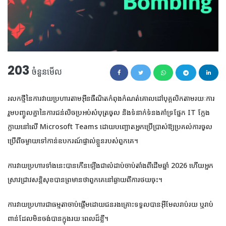
203
ចំនួនមើល
រលកថ្មីនៃការវាយប្រហារតាមអ៊ីនធឺណិតកំពុងកំណត់គោលដៅបុគ្គលិកតាមរយៈការ
រួមបញ្ចូលគ្នានៃការជន់លិចប្រអប់សំបុត្រចូល និងទំនាក់ទំនងគាំទ្រផ្នែក IT ក្លែង
ក្លាយនៅលើ Microsoft Teams ដោយបញ្ឆោតអ្នកប្រើប្រាស់ឱ្យប្រគល់ការចូល
ប្រើពីចម្ងាយទៅកាន់ឧបករណ៍ផ្ទាល់ខ្លួនរបស់ពួកគេ។
ការវាយប្រហារទាំងនេះបានកើនឡើងជាលំដាប់ចាប់តាំងពីដើមឆ្នាំ 2026 ហើយអ្នក
ស្រាវជ្រាវសន្តិសុខបានព្រមានថាពួកគេនៅឆ្ងាយពីការថយចុះ។
ការវាយប្រហារជាធម្មតាចាប់ផ្តើមដោយជនរងគ្រោះទទួលបានអ៊ីមែលរាប់រយ ឬរាប់
ពាន់ដែលមិនចង់បានក្នុងរយៈពេលដ៏ខ្លី។