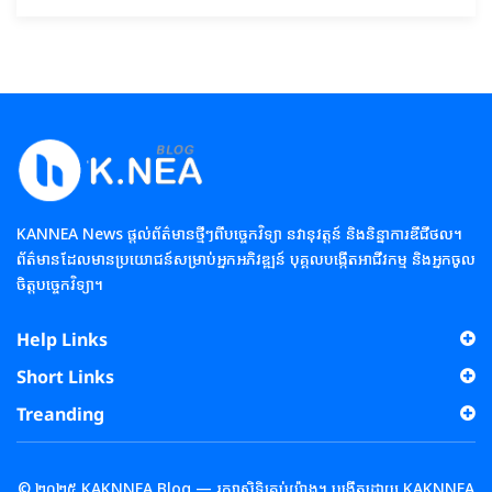
KANNEA News ផ្តល់ព័ត៌មានថ្មីៗពីបច្ចេកវិទ្យា នវានុវត្តន៍ និងនិន្នាការឌីជីថល។
ព័ត៌មានដែលមានប្រយោជន៍សម្រាប់អ្នកអភិវឌ្ឍន៍ បុគ្គលបង្កើតអាជីវកម្ម និងអ្នកចូល
ចិត្តបច្ចេកវិទ្យា។
Help Links
Short Links
Treanding
© ២០២៥ KAKNNEA Blog — រក្សាសិទ្ធិគ្រប់យ៉ាង។ បង្កើតដោយ KAKNNEA