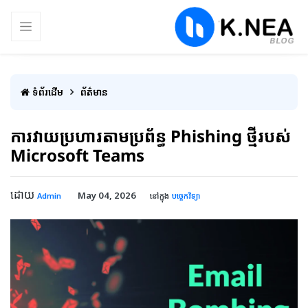
ទំព័រដើម
ព័ត៌មាន
ការវាយប្រហារតាមប្រព័ន្ធ Phishing ថ្មីរបស់
Microsoft Teams
ដោយ
May 04, 2026
Admin
នៅក្នុង
បច្ចេកវិទ្យា