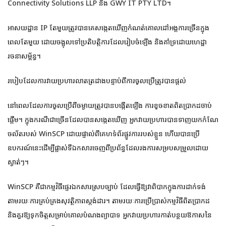
Connectivity Solutions LLP និង GWY IT PTY LTD។
អាសយដ្ឋាន IP តែមួយត្រូវបានគេសង្កេតឃើញកំណត់គោលដៅអង្គការច្រើនក្នុង
ពេលតែមួយ ដោយចង្អុលទៅប្រតិបត្តិការដែលរៀបចំឡើង និងគាំទ្រដោយហេដ្ឋា
រចនាសម្ព័ន្ធ។
របៀបដែលការវាយប្រហារលាតត្រដាងបន្ទាប់ពីការចូលប្រើត្រូវបានផ្តល់
នៅពេលដែលការចូលប្រើពីចម្ងាយត្រូវបានបង្កើតឡើង ការខូចខាតពិតប្រាកដចាប់
ផ្តើម។ ក្នុងករណីជាច្រើនដែលបានសង្កេតឃើញ អ្នកវាយប្រហារបានទាញយកកំណែ
ចល័តរបស់ WinSCP ដោយផ្ទាល់ពីគេហទំព័រផ្លូវការរបស់ខ្លួន ហើយបានប្រើ
ឧបករណ៍នេះដើម្បីផ្លាស់ទីឯកសារចេញពីប្រព័ន្ធដែលរងការសម្របសម្រួលដោយ
ស្ងាត់ៗ។
WinSCP គឺជាកម្មវិធីផ្ទេរឯកសារស្របច្បាប់ ដែលធ្វើឱ្យវាពិបាកក្នុងការដាក់ទង់
តាមរយៈការគ្រប់គ្រងសុវត្ថិភាពស្តង់ដារ។ តាមរយៈការប្រើប្រាស់កម្មវិធីពិតប្រាកដ
និងគួរឱ្យទុកចិត្តសម្រាប់គោលបំណងព្យាបាទ អ្នកវាយប្រហារកាត់បន្ថយឱកាសនៃ