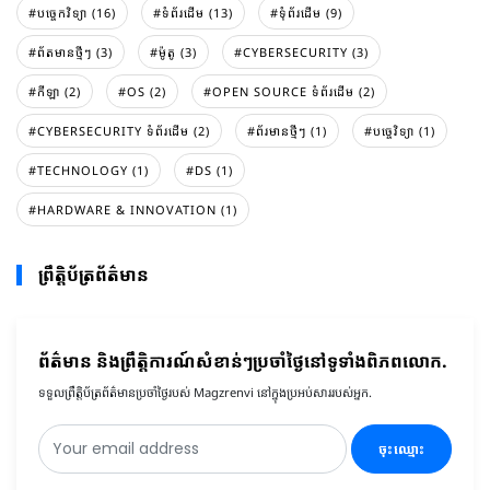
#បច្ចេកវិទ្យា (16)
#ទំព័រដេីម (13)
#ទំុព័រដេីម (9)
#ព័តមានថ្មីៗ (3)
#ម៉ូតូ (3)
#CYBERSECURITY (3)
#កីឡា (2)
#OS (2)
#OPEN SOURCE ទំព័រដើម (2)
#CYBERSECURITY ទំព័រដើម (2)
#ព័រមានថ្មីៗ (1)
#បច្ចេវិទ្យា (1)
#TECHNOLOGY (1)
#DS (1)
#HARDWARE & INNOVATION (1)
ព្រឹត្តិប័ត្រព័ត៌មាន
ព័ត៌មាន និងព្រឹត្តិការណ៍សំខាន់ៗប្រចាំថ្ងៃនៅទូទាំងពិភពលោក.
ទទួលព្រឹត្តិប័ត្រព័ត៌មានប្រចាំថ្ងៃរបស់ Magzrenvi នៅក្នុងប្រអប់សាររបស់អ្នក.
ចុះឈ្មោះ