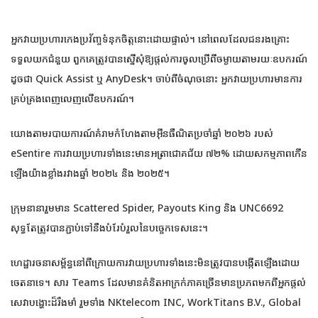
អ្នកវាយប្រហារកេងប្រវ័ញ្ចទំនុកចិត្តនោះដោយផ្ទាល់។ នៅពេលដែលជនរងគ្រោះ
ទទួលយកជំនួយ ពួកគេត្រូវបានស្នើសុំឱ្យផ្តល់ការចូលប្រើពីចម្ងាយតាមរយៈឧបករណ៍
ដូចជា Quick Assist ឬ AnyDesk។ ចាប់ពីចំណុចនោះ អ្នកវាយប្រហារមានការ
គ្រប់គ្រងពេញលេញលើឧបករណ៍។
យោងតាមរបាយការណ៍គំរាមកំហែងតាមអ៊ីនធឺណិតប្រចាំឆ្នាំ ២០២៦ របស់
eSentire ការវាយប្រហារទាំងនេះមានអត្រាជោគជ័យ ៧២% ដោយសកម្មភាពកើន
ឡើងយ៉ាងខ្លាំងរវាងឆ្នាំ ២០២៤ និង ២០២៥។
ក្រុមនានារួមមាន Scattered Spider, Payouts King និង UNC6692
សុទ្ធតែត្រូវបានភ្ជាប់ទៅនឹងបំរែបំរួលនៃបច្ចេកទេសនេះ។
ហេដ្ឋារចនាសម្ព័ន្ធនៅពីក្រោយការវាយប្រហារទាំងនេះមិនត្រូវបានបង្កើតឡើងដោយ
ចេតនាទេ។ សារ Teams ដែលមានគំនិតអាក្រក់ភាគច្រើនមានប្រភពមកពីអ្នកផ្តល់
សេវាបង្ហោះដ៏រឹងមាំ រួមទាំង NKtelecom INC, WorkTitans B.V., Global