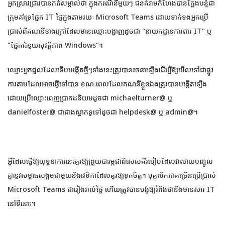
អ្នកស្រាវជ្រាវបានកត់សម្គាល់ថា ក្នុងករណីនីមួយៗ ជនគំរាមកំហែងបានក្លែងបន្លំជា
ក្រុមគាំទ្រផ្នែក IT ផ្ទៃក្នុងតាមរយៈ Microsoft Teams ដោយទាក់ទងអ្នកប្រើ
ប្រាស់ពីគណនីខាងក្រៅដែលមានឈ្មោះបង្ហាញដូចជា "នាយកដ្ឋានការពារ IT" ឬ
"ផ្នែកជំនួយសុវត្ថិភាព Windows"។
ឈ្មោះអ្នកជួលដែលទើបបង្កើតថ្មីៗទាំងនេះត្រូវបានរចនាឡើងដើម្បីឱ្យមើលទៅជាផ្លូវ
ការតាមដែលអាចធ្វើទៅបាន ខណៈពេលដែលគណនីខ្លួនឯងត្រូវបានបង្កើតឡើង
ដោយប្រើឈ្មោះពេញប្រាកដនិយមដូចជា michaelturner@ ឬ
danielfoster@ ជាជាងស្លាកទូទៅដូចជា helpdesk@ ឬ admin@។
អ្វីដែលធ្វើឱ្យយុទ្ធនាការនេះគួរឱ្យព្រួយបារម្ភជាពិសេសគឺរបៀបដែលវាលាយបញ្ចូល
គ្នានូវសម្ពាធសង្គមជាមួយនឹងវេទិកាដែលគួរឱ្យទុកចិត្ត។ បុគ្គលិកភាគច្រើនប្រើប្រាស់
Microsoft Teams ជារៀងរាល់ថ្ងៃ ហើយត្រូវបានបង្ខំឱ្យរំពឹងថានឹងមានសារ IT
នៅទីនោះ។