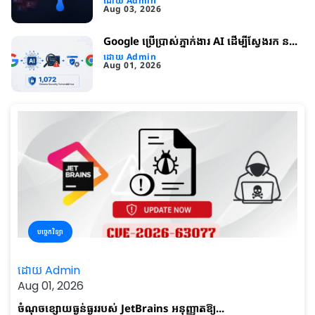
ដោយ Admin
Aug 03, 2026
Google ប្រើប្រាស់ភ្នាក់ងារ AI ដើម្បីស្វែងរក ន...
ដោយ Admin
Aug 01, 2026
បច្ចេកវិទ្យា
ដោយ Admin
Aug 01, 2026
ចំណុចខ្សោយធ្ងន់ធ្ងររបស់ JetBrains អនុញ្ញាតឱ្យ...