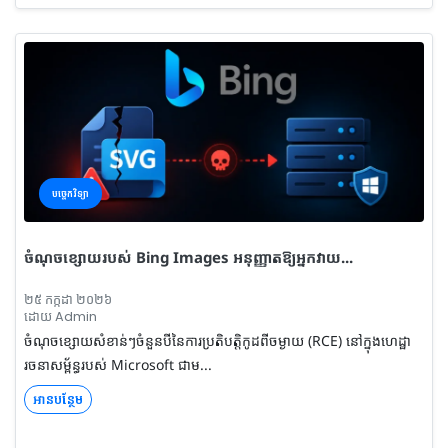
បច្ចេកវិទ្យា
ចំណុចខ្សោយរបស់ Bing Images អនុញ្ញាតឱ្យអ្នកវាយ...
២៥ កក្កដា ២០២៦
ដោយ Admin
ចំណុចខ្សោយសំខាន់ៗចំនួនបីនៃការប្រតិបត្តិកូដពីចម្ងាយ (RCE) នៅក្នុងហេដ្ឋា
រចនាសម្ព័ន្ធរបស់ Microsoft ជាម...
អានបន្ថែម