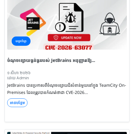
បច្ចេកវិទ្យា
ចំណុចខ្សោយធ្ងន់ធ្ងររបស់ JetBrains អនុញ្ញាតឱ្យ...
១ សីហា ២០២៦
ដោយ Admin
JetBrains បានប្រកាសពីចំណុចខ្សោយដ៏សំខាន់មួយនៅក្នុង TeamCity On-
Premises ដែលត្រូវបានកំណត់ថាជា CVE-2026...
អានបន្ថែម