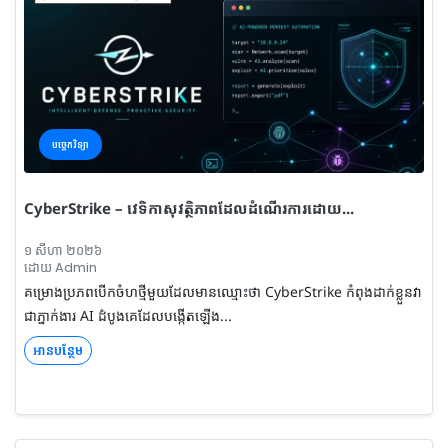
បច្ចេកវិទ្យា
CyberStrike – វេទិកាសុវត្ថិភាពដែលដំណើរការដោយ...
១ សីហា ២០២៦
ដោយ Admin
គម្រោងប្រភពបើកចំហថ្មីមួយដែលមានឈ្មោះថា CyberStrike កំពុងដាក់ខ្លួនវា
ជាភ្នាក់ងារ AI ដំបូងគេដែលបង្កើតឡើង...
អានបន្ថែម