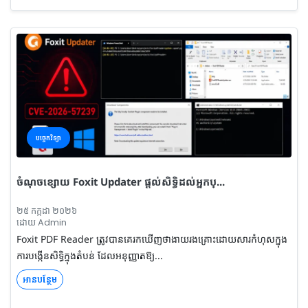
បច្ចេកវិទ្យា
ចំណុចខ្សោយ Foxit Updater ផ្តល់សិទ្ធិដល់អ្នកប្...
២៥ កក្កដា ២០២៦
ដោយ Admin
Foxit PDF Reader ត្រូវបានគេរកឃើញថាងាយរងគ្រោះដោយសារកំហុសក្នុង
ការបង្កើនសិទ្ធិក្នុងតំបន់ ដែលអនុញ្ញាតឱ្យ...
អានបន្ថែម