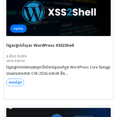
បច្ចេកវិទ្យា
ខ្សែសង្វាក់​កំហុស WordPress XSS2Shell
៨ សីហា ២០២៦
ដោយ Admin
ខ្សែសង្វាក់​ភាពងាយរងគ្រោះ​ដ៏សំខាន់មួយនៅក្នុង WordPress Core ដែលត្រូវ
បានតាមដានថាជា CVE-2026-64638 និង...
អានបន្ថែម