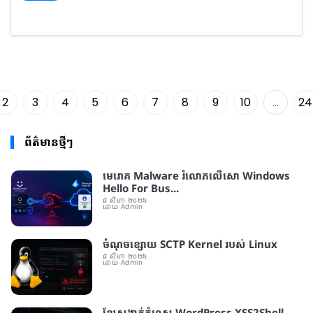
2
3
4
5
6
7
8
9
10
...
24
ព័ត៌មានថ្មីៗ
មេរោគ Malware រំលោភលើសោ Windows
Hello For Bus...
៨ សីហា ២០២៦
ដោយ Admin
ចំណុចខ្សោយ SCTP Kernel របស់ Linux
៨ សីហា ២០២៦
ដោយ Admin
ខ្សែសង្វាក់​កំហុស WordPress XSS2Shell