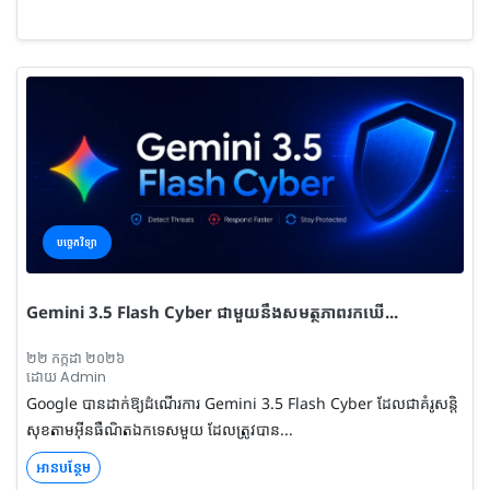
បច្ចេកវិទ្យា
Gemini 3.5 Flash Cyber ​​ជាមួយនឹងសមត្ថភាពរកឃើ...
២២ កក្កដា ២០២៦
ដោយ Admin
Google បានដាក់ឱ្យដំណើរការ Gemini 3.5 Flash Cyber ​​ដែលជាគំរូសន្តិ
សុខតាមអ៊ីនធឺណិតឯកទេសមួយ ដែលត្រូវបាន...
អានបន្ថែម