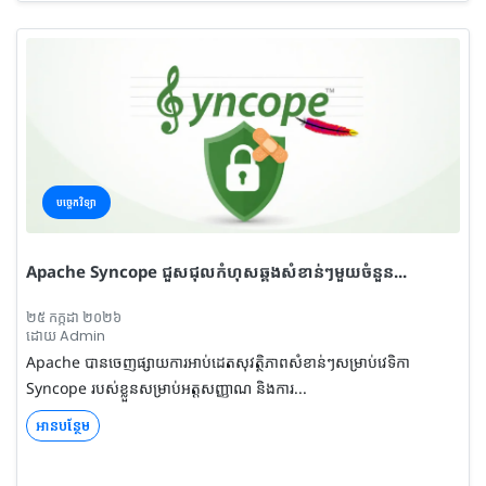
បច្ចេកវិទ្យា
Apache Syncope ជួសជុលកំហុសឆ្គងសំខាន់ៗមួយចំនួន...
២៥ កក្កដា ២០២៦
ដោយ Admin
Apache បានចេញផ្សាយការអាប់ដេតសុវត្ថិភាពសំខាន់ៗសម្រាប់វេទិកា
Syncope របស់ខ្លួនសម្រាប់អត្តសញ្ញាណ និងការ...
អានបន្ថែម