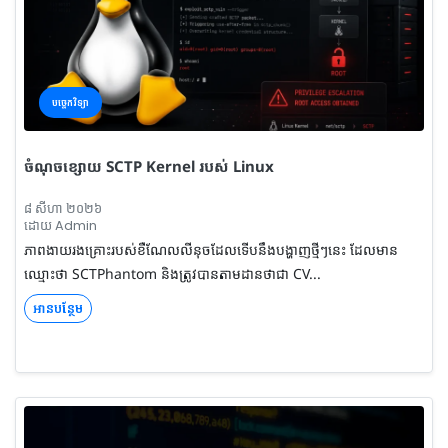
បច្ចេកវិទ្យា
ចំណុចខ្សោយ SCTP Kernel របស់ Linux
៨ សីហា ២០២៦
ដោយ Admin
ភាពងាយរងគ្រោះរបស់ខឺណែលលីនុចដែលទើបនឹងបង្ហាញថ្មីៗនេះ ដែលមាន
ឈ្មោះថា SCTPhantom និងត្រូវបានតាមដានថាជា CV...
អានបន្ថែម