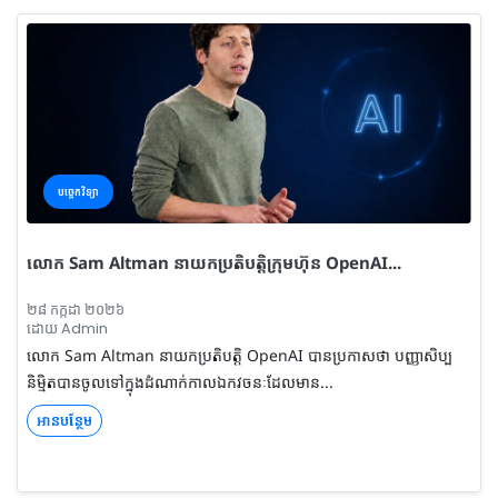
បច្ចេកវិទ្យា
លោក Sam Altman នាយកប្រតិបត្តិក្រុមហ៊ុន OpenAI...
២៨ កក្កដា ២០២៦
ដោយ Admin
លោក Sam Altman នាយកប្រតិបត្តិ OpenAI បានប្រកាសថា បញ្ញាសិប្ប
និម្មិតបានចូលទៅក្នុងដំណាក់កាលឯកវចនៈដែលមាន...
អានបន្ថែម