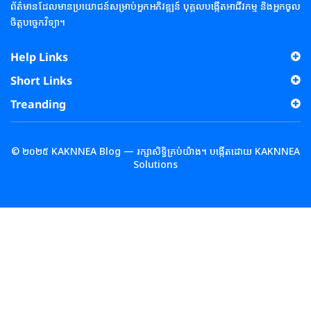
ព័ត៌មានដែលមានប្រយោជន៍សម្រាប់អ្នកអភិវឌ្ឍន៍ បុគ្គលបង្កើតអាជីវកម្ម និងអ្នកចូល
ចិត្តបច្ចេកវិទ្យា។
Help Links
Short Links
Treanding
© ២០២៥ KAKNNEA Blog — រក្សាសិទ្ធិគ្រប់យ៉ាង។ បង្កើតដោយ KAKNNEA
Solutions