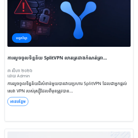
បច្ចេកវិទ្យា
ការលួចចូលទិន្នន័យ SplitVPN លាតត្រដាងកំណត់ត្រា...
៣ សីហា ២០២៦
ដោយ Admin
ការលួចចូលទិន្នន័យដ៏សំខាន់មួយបានវាយប្រហារ SplitVPN ដែលជាអ្នកផ្តល់
សេវា VPN របស់រុស្ស៊ីដែលពីមុនត្រូវបាន...
អានបន្ថែម