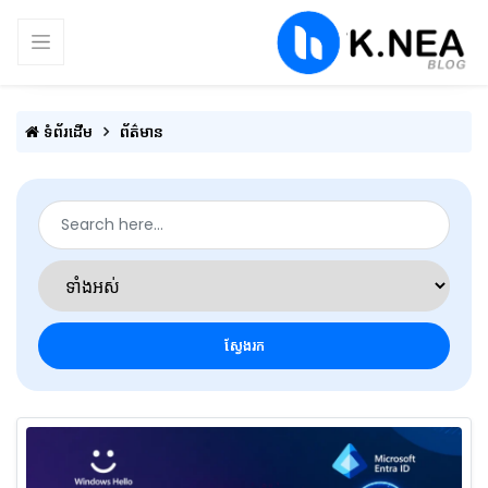
ទំព័រដើម
ព័ត៌មាន
ស្វែងរក