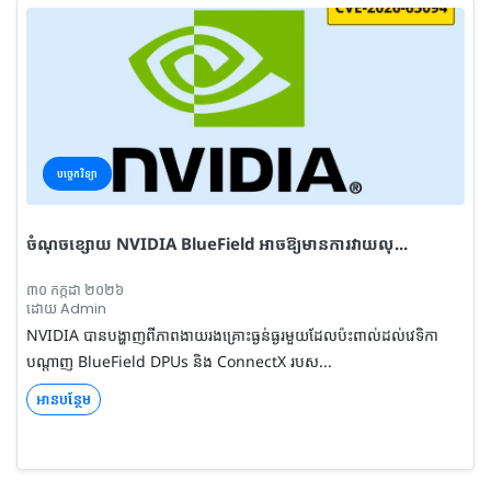
បច្ចេកវិទ្យា
ចំណុចខ្សោយ NVIDIA BlueField អាចឱ្យមានការវាយលុ...
៣០ កក្កដា ២០២៦
ដោយ Admin
NVIDIA បានបង្ហាញពីភាពងាយរងគ្រោះធ្ងន់ធ្ងរមួយដែលប៉ះពាល់ដល់វេទិកា
បណ្តាញ BlueField DPUs និង ConnectX របស...
អានបន្ថែម