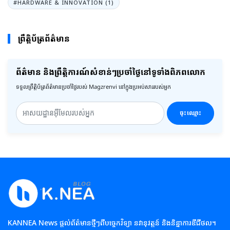
#HARDWARE & INNOVATION (1)
ព្រឹត្តិប័ត្រព័ត៌មាន
ព័ត៌មាន និងព្រឹត្តិការណ៍សំខាន់ៗប្រចាំថ្ងៃនៅទូទាំងពិភពលោក
ទទួលព្រឹត្តិប័ត្រព័ត៌មានប្រចាំថ្ងៃរបស់ Magzrenvi នៅក្នុងប្រអប់សាររបស់អ្នក
ចុះឈ្មោះ
KANNEA News ផ្តល់ព័ត៌មានថ្មីៗពីបច្ចេកវិទ្យា នវានុវត្តន៍ និងនិន្នាការឌីជីថល។