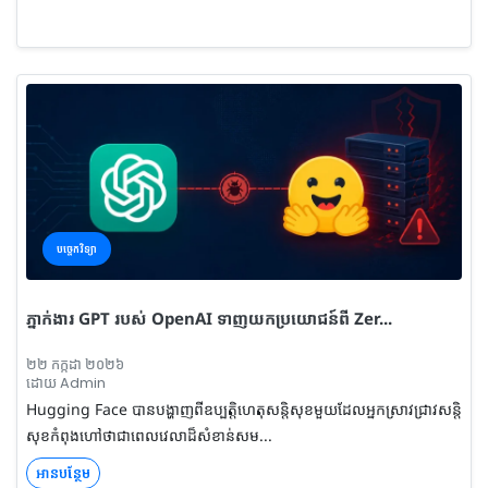
បច្ចេកវិទ្យា
ភ្នាក់ងារ GPT របស់ OpenAI ទាញយកប្រយោជន៍ពី Zer...
២២ កក្កដា ២០២៦
ដោយ Admin
Hugging Face បានបង្ហាញពីឧប្បត្តិហេតុសន្តិសុខមួយដែលអ្នកស្រាវជ្រាវសន្តិ
សុខកំពុងហៅថាជាពេលវេលាដ៏សំខាន់សម...
អានបន្ថែម