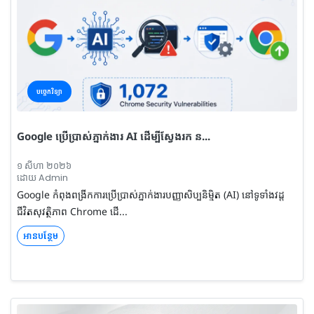
បច្ចេកវិទ្យា
Google ប្រើប្រាស់ភ្នាក់ងារ AI ដើម្បីស្វែងរក ន...
១ សីហា ២០២៦
ដោយ Admin
Google កំពុងពង្រីកការប្រើប្រាស់ភ្នាក់ងារបញ្ញាសិប្បនិម្មិត (AI) នៅទូទាំងវដ្ត
ជីវិតសុវត្ថិភាព Chrome ដើ...
អានបន្ថែម