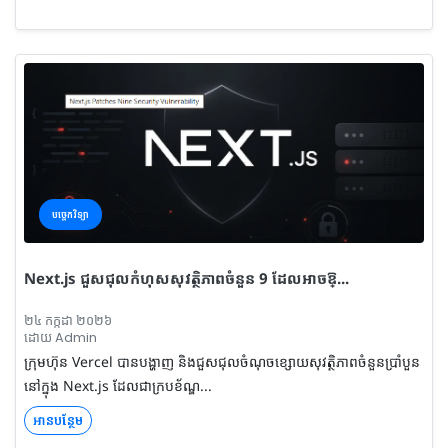
បច្ចេកវិទ្យា
Next.js ជួសជុលកំហុសសុវត្ថិភាពចំនួន 9 ដែលអាចឱ្...
២៤ កក្កដា ២០២៦
ដោយ Admin
ក្រុមហ៊ុន Vercel បានបង្ហាញ និងជួសជុលចំណុចខ្សោយសុវត្ថិភាពចំនួនប្រាំបួន
នៅក្នុង Next.js ដែលជាក្របខ័ណ្ឌ...
អានបន្ថែម