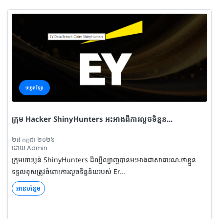
បច្ចេកវិទ្យា
ក្រុម Hacker ShinyHunters អះអាងពីការលួចទិន្នន...
២៨ កក្កដា ២០២៦
ដោយ Admin
ក្រុមចោរប្លន់ ShinyHunters ដ៏ល្បីល្បាញបានអះអាងជាសាធារណៈថាខ្លួន
ទទួលខុសត្រូវចំពោះការលួចទិន្នន័យរបស់ Er...
អានបន្ថែម