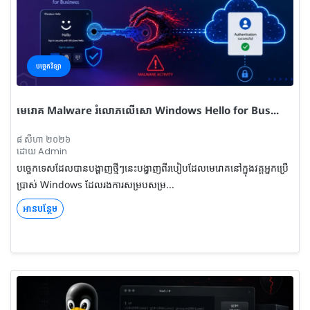
បច្ចេកវិទ្យា
មេរោគ Malware រំលោភលើសោ Windows Hello for Bus...
៨ សីហា ២០២៦
ដោយ Admin
បច្ចេកទេសដែលបានបង្ហាញថ្មីៗនេះបង្ហាញពីរបៀបដែលមេរោគនៅក្នុងវគ្គអ្នកប្រើ
ប្រាស់ Windows ដែលរងការសម្របសម្រ...
អានបន្ថែម