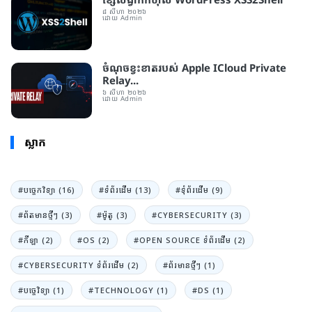
៨ សីហា ២០២៦
ដោយ Admin
ចំណុចខ្វះខាត​របស់ Apple ICloud Private
Relay...
៦ សីហា ២០២៦
ដោយ Admin
ស្លាក
#បច្ចេកវិទ្យា (16)
#ទំព័រដេីម (13)
#ទំុព័រដេីម (9)
#ព័តមានថ្មីៗ (3)
#ម៉ូតូ (3)
#CYBERSECURITY (3)
#កីឡា (2)
#OS (2)
#OPEN SOURCE ទំព័រដើម (2)
#CYBERSECURITY ទំព័រដើម (2)
#ព័រមានថ្មីៗ (1)
#បច្ចេវិទ្យា (1)
#TECHNOLOGY (1)
#DS (1)