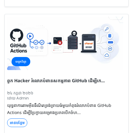
បច្ចេកវិទ្យា
ពួក Hacker រំលោភបំពានសកម្មភាព GitHub ដើម្បីកេ...
២៤ កក្កដា ២០២៦
ដោយ Admin
យុទ្ធនាការតាមអ៊ីនធឺណិតទ្រង់ទ្រាយធំមួយកំពុងរំលោភបំពាន GitHub
Actions ដើម្បីប្រែក្លាយគម្រោងប្រភពបើកចំហ...
អានបន្ថែម