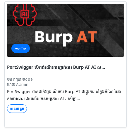
បច្ចេកវិទ្យា
PortSwigger បើកដំណើរការភ្នាក់ងារ Burp AT AI ស...
២៨ កក្កដា ២០២៦
ដោយ Admin
PortSwigger បានដាក់ឱ្យដំណើរការ Burp AT ជាផ្លូវការនៅក្នុងកំណែបែតា
សាធារណៈ ដោយនាំយកសមត្ថភាព AI របស់ភ្នា...
អានបន្ថែម