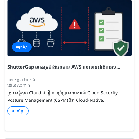
បច្ចេកវិទ្យា
ShutterGap លាតត្រដាងធនធាន AWS រាប់លានរវាងការស...
៣១ កក្កដា ២០២៦
ដោយ Admin
ក្រុមសន្តិសុខ Cloud ជារឿយៗប្រើប្រាស់ឧបករណ៍ Cloud Security
Posture Management (CSPM) និង Cloud-Native...
អានបន្ថែម