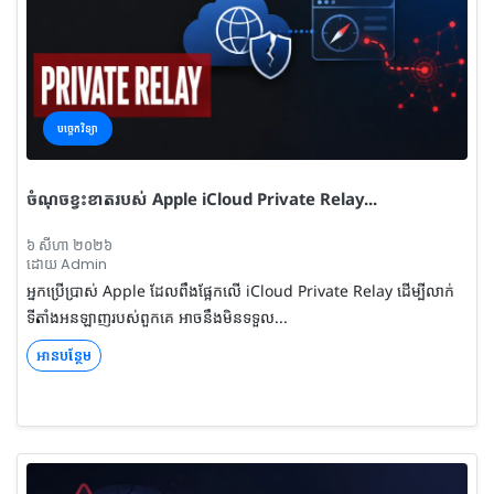
បច្ចេកវិទ្យា
ចំណុចខ្វះខាត​របស់ Apple iCloud Private Relay...
៦ សីហា ២០២៦
ដោយ Admin
អ្នកប្រើប្រាស់ Apple ដែលពឹងផ្អែកលើ iCloud Private Relay ដើម្បីលាក់
ទីតាំងអនឡាញរបស់ពួកគេ អាចនឹងមិនទទួល...
អានបន្ថែម