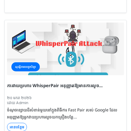
សុវត្តិភាពបច្ចេកវិទ្យា
ការវាយប្រហារ WhisperPair អនុញ្ញាតឱ្យមានការលួច...
២០ មករា ២០២៦
ដោយ Admin
ចំណុចខ្សោយដ៏សំខាន់មួយនៅក្នុងពិធីការ Fast Pair របស់ Google ដែល
អនុញ្ញាតឱ្យអ្នកវាយប្រហារលួចយកគ្រឿងបន្ថែ...
អានបន្ថែម