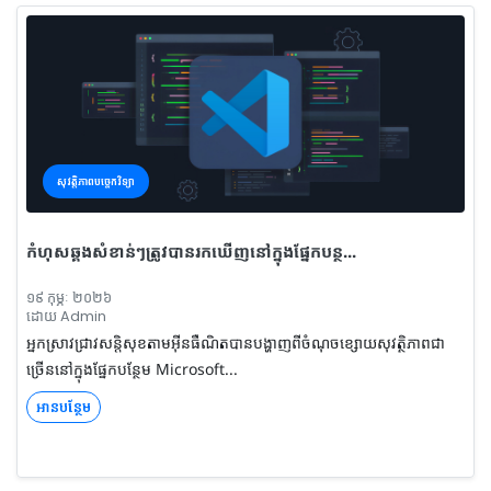
សុវត្តិភាពបច្ចេកវិទ្យា
កំហុសឆ្គងសំខាន់ៗត្រូវបានរកឃើញនៅក្នុងផ្នែកបន្ថ...
១៩ កុម្ភៈ ២០២៦
ដោយ Admin
អ្នកស្រាវជ្រាវសន្តិសុខតាមអ៊ីនធឺណិតបានបង្ហាញពីចំណុចខ្សោយសុវត្ថិភាពជា
ច្រើននៅក្នុងផ្នែកបន្ថែម Microsoft...
អានបន្ថែម