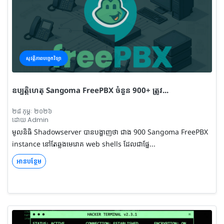
សុវត្តិភាពបច្ចេកវិទ្យា
ឧប្បត្តិហេតុ Sangoma FreePBX ចំនួន 900+ ត្រូវ...
២៨ កុម្ភៈ ២០២៦
ដោយ Admin
មូលនិធិ Shadowserver បានបង្ហាញថា ជាង 900 Sangoma FreePBX
instance នៅតែឆ្លងមេរោគ web shells ដែលជាផ្នែ...
អានបន្ថែម