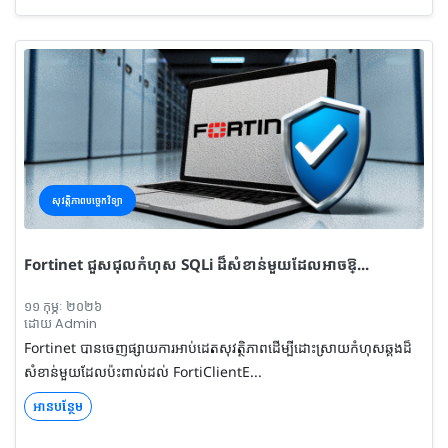
សុវត្តិភាពបច្ចេកវិទ្យា
Fortinet ជួសជុលកំហុស SQLi ដ៏សំខាន់មួយដែលអាចឱ្...
១១ កុម្ភៈ ២០២៦
ដោយ Admin
Fortinet បានចេញផ្សាយការអាប់ដេតសុវត្ថិភាពដើម្បីដោះស្រាយកំហុសឆ្គងដ៏
សំខាន់មួយដែលប៉ះពាល់ដល់ FortiClientE...
អានបន្ថែម