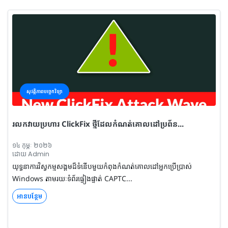
សុវត្តិភាពបច្ចេកវិទ្យា
រលកវាយប្រហារ ClickFix ថ្មីដែលកំណត់គោលដៅប្រព័ន...
១៤ កុម្ភៈ ២០២៦
ដោយ Admin
យុទ្ធនាការវិស្វកម្មសង្គមដ៏ទំនើបមួយកំពុងកំណត់គោលដៅអ្នកប្រើប្រាស់
Windows តាមរយៈទំព័រផ្ទៀងផ្ទាត់ CAPTC...
អានបន្ថែម