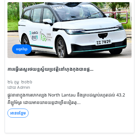
បច្ចេកវិទ្យា
ការធ្វើតេស្តរថយន្តស្វ័យប្រវត្តិនៅហុងកុងបានផ្ល...
២៤ កុម្ភៈ ២០២៦
ដោយ Admin
ផ្លូវនានាក្នុងការសាកល្បង North Lantau នឹងគ្របដណ្តប់រហូតដល់ 43.2
គីឡូម៉ែត្រ ដោយមានយានយន្តជាច្រើនទៀតត្...
អានបន្ថែម