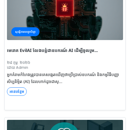
សុវត្តិភាពបច្ចេកវិទ្យា
មេរោគ EvilAI លែងបន្លំជាឧបករណ៍ AI ដើម្បីចូលរួម...
២៨ កុម្ភៈ ២០២៦
ដោយ Admin
អ្នកគំរាមកំហែងត្រូវបានគេសង្កេតឃើញថាប្រើប្រាស់ឧបករណ៍ និងកម្មវិធីបញ្ញា
សិប្បនិម្មិត (AI) ដែលហាក់ដូចជាស្...
អានបន្ថែម