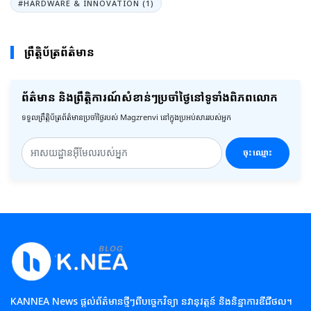
#HARDWARE & INNOVATION (1)
ព្រឹត្តិប័ត្រព័ត៌មាន
ព័ត៌មាន និងព្រឹត្តិការណ៍សំខាន់ៗប្រចាំថ្ងៃនៅទូទាំងពិភពលោក
ទទួលព្រឹត្តិប័ត្រព័ត៌មានប្រចាំថ្ងៃរបស់ Magzrenvi នៅក្នុងប្រអប់សាររបស់អ្នក
ចុះឈ្មោះ
KANNEA News ផ្តល់ព័ត៌មានថ្មីៗពីបច្ចេកវិទ្យា នវានុវត្តន៍ និងនិន្នាការឌីជីថល។