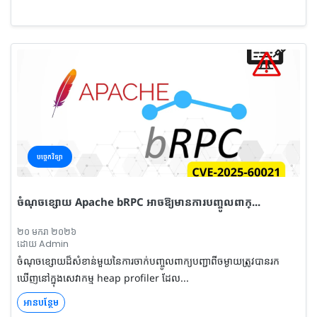
បច្ចេកវិទ្យា
ចំណុចខ្សោយ Apache bRPC អាចឱ្យមានការបញ្ចូលពាក្...
២០ មករា ២០២៦
ដោយ Admin
ចំណុចខ្សោយដ៏សំខាន់មួយនៃការចាក់បញ្ចូលពាក្យបញ្ជាពីចម្ងាយត្រូវបានរក
ឃើញនៅក្នុងសេវាកម្ម heap profiler ដែល...
អានបន្ថែម