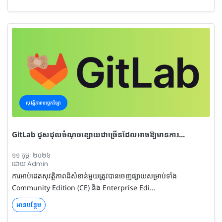
សុវត្តិភាពបច្ចេកវិទ្យា
GitLab ជួសជុលចំណុចខ្សោយជាច្រើនដែលអាចឱ្យមានការ...
១១ កុម្ភៈ ២០២៦
ដោយ Admin
ការអាប់ដេតសុវត្ថិភាពដ៏សំខាន់មួយត្រូវបានចេញផ្សាយសម្រាប់ទាំង
Community Edition (CE) និង Enterprise Edi...
អានបន្ថែម