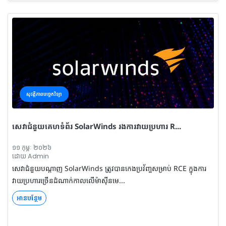
សុវត្តិភាពបច្ចេកវិទ្យា
សេវាជំនួយគេហទំព័រ SolarWinds រងការវាយប្រហារ R...
១១ កុម្ភៈ ២០២៦
ដោយ Admin
សេវាជំនួយបណ្ដាញ SolarWinds ត្រូវបានកេងប្រវ័ញ្ចសម្រាប់ RCE ក្នុងការ
វាយប្រហារច្រើនដំណាក់កាលលើម៉ាស៊ីនមេ...
អានបន្ថែម