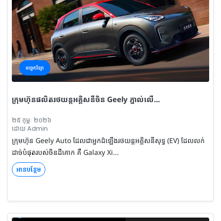
បច្ចេកវិទ្យា
ក្រុមហ៊ុនផលិតរថយន្តអគ្គិសនីចិន Geely ភ្នាល់លើ...
២៥ កុម្ភៈ ២០២៦
ដោយ Admin
ក្រុមហ៊ុន Geely Auto ដែលជាអ្នកដំឡើងរថយន្តអគ្គិសនីសុទ្ធ (EV) ដែលលក់
ដាច់បំផុតរបស់ចិនដីគោក គឺ Galaxy Xi...
អានបន្ថែម