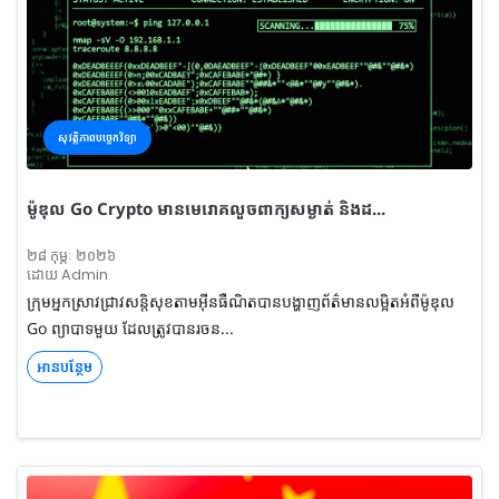
សុវត្តិភាពបច្ចេកវិទ្យា
ម៉ូឌុល Go Crypto មានមេរោគលួចពាក្យសម្ងាត់ និងដ...
២៨ កុម្ភៈ ២០២៦
ដោយ Admin
ក្រុមអ្នកស្រាវជ្រាវសន្តិសុខតាមអ៊ីនធឺណិតបានបង្ហាញព័ត៌មានលម្អិតអំពីម៉ូឌុល
Go ព្យាបាទមួយ ដែលត្រូវបានរចន...
អានបន្ថែម