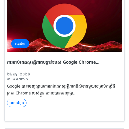
បច្ចេកវិទ្យា
ការអាប់ដេតសុវត្ថិភាពបន្ទាន់របស់ Google Chrome...
២៤ កុម្ភៈ ២០២៦
ដោយ Admin
Google បានចេញផ្សាយការអាប់ដេតសុវត្ថិភាពដ៏សំខាន់មួយសម្រាប់កម្មវិធី
រុករក Chrome របស់ខ្លួន ដោយបានចេញផ្សា...
អានបន្ថែម