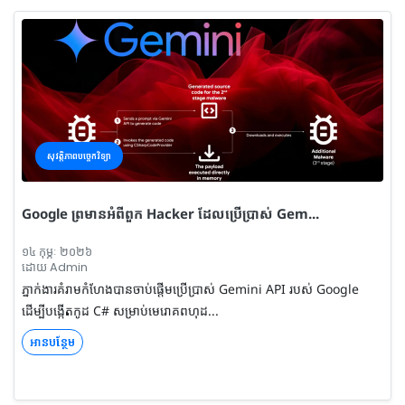
សុវត្តិភាពបច្ចេកវិទ្យា
Google ព្រមានអំពីពួក Hacker ដែលប្រើប្រាស់ Gem...
១៤ កុម្ភៈ ២០២៦
ដោយ Admin
ភ្នាក់ងារគំរាមកំហែងបានចាប់ផ្តើមប្រើប្រាស់ Gemini API របស់ Google
ដើម្បីបង្កើតកូដ C# សម្រាប់មេរោគពហុដ...
អានបន្ថែម