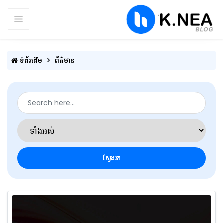
ទំព័រដើម
ព័ត៌មាន
ស្វែងរក