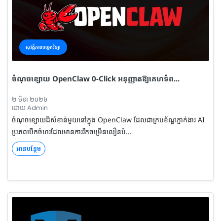
សុវត្តិភាពបច្ចេកវិទ្យា
ចំណុចខ្សោយ OpenClaw 0-Click អនុញ្ញាតឱ្យគេហទំព...
២ មិនា ២០២៦
ដោយ Admin
ចំណុចខ្សោយដ៏សំខាន់មួយនៅក្នុង OpenClaw ដែលជាក្របខ័ណ្ឌភ្នាក់ងារ AI
ប្រភពបើកចំហរដែលមានការរីកចម្រើនលឿនបំ...
អានបន្ថែម