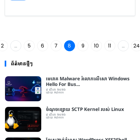
2
...
5
6
7
8
9
10
11
...
24
ព័ត៌មានថ្មីៗ
មេរោគ Malware រំលោភលើសោ Windows
Hello For Bus...
៨ សីហា ២០២៦
ដោយ Admin
ចំណុចខ្សោយ SCTP Kernel របស់ Linux
៨ សីហា ២០២៦
ដោយ Admin
ខ្សែសង្វាក់​កំហុស WordPress XSS2Shell