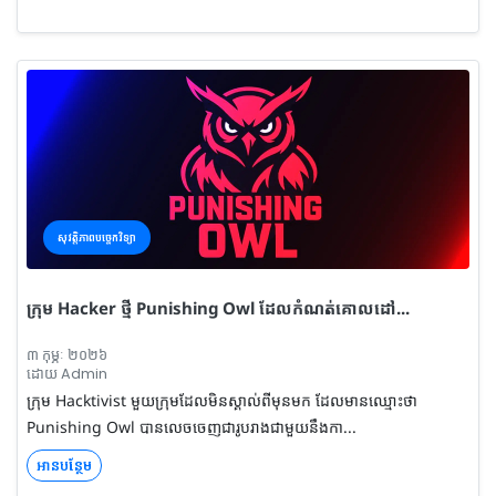
សុវត្តិភាពបច្ចេកវិទ្យា
ក្រុម Hacker ថ្មី Punishing Owl ដែលកំណត់គោលដៅ...
៣ កុម្ភៈ ២០២៦
ដោយ Admin
ក្រុម Hacktivist មួយក្រុមដែលមិនស្គាល់ពីមុនមក ដែលមានឈ្មោះថា
Punishing Owl បានលេចចេញជារូបរាងជាមួយនឹងកា...
អានបន្ថែម