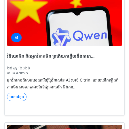
AI
វិនិយោគិន និងអ្នកវិភាគចិន ព្រងើយកន្តើយនឹងការភ...
២៥ កុម្ភៈ ២០២៦
ដោយ Admin
អ្នកវិភាគបដិសេធសេណារីយ៉ូថ្ងៃវិនាសនៃ AI របស់ Citrini ដោយលើកឡើងពី
ភាពមិនសមហេតុផលនៃទីផ្សារអាមេរិក និងការ...
អានបន្ថែម