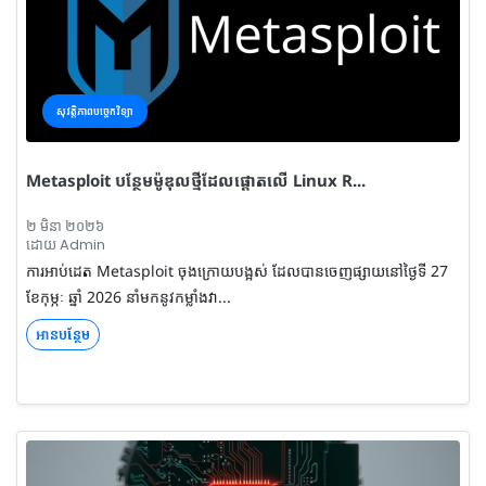
សុវត្តិភាពបច្ចេកវិទ្យា
Metasploit បន្ថែមម៉ូឌុលថ្មីដែលផ្តោតលើ Linux R...
២ មិនា ២០២៦
ដោយ Admin
ការអាប់ដេត Metasploit ចុងក្រោយបង្អស់ ដែលបានចេញផ្សាយនៅថ្ងៃទី 27
ខែកុម្ភៈ ឆ្នាំ 2026 នាំមកនូវកម្លាំងវា...
អានបន្ថែម