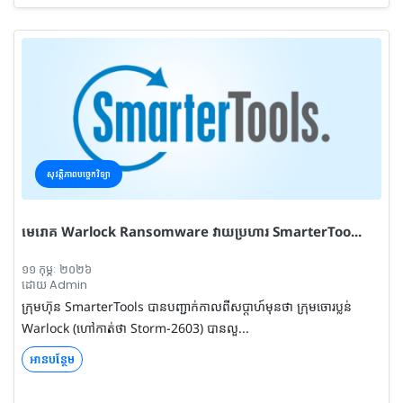
សុវត្តិភាពបច្ចេកវិទ្យា
មេរោគ Warlock Ransomware វាយប្រហារ SmarterToo...
១១ កុម្ភៈ ២០២៦
ដោយ Admin
ក្រុមហ៊ុន SmarterTools បានបញ្ជាក់កាលពីសប្តាហ៍មុនថា ក្រុមចោរប្លន់
Warlock (ហៅកាត់ថា Storm-2603) បានលួ...
អានបន្ថែម