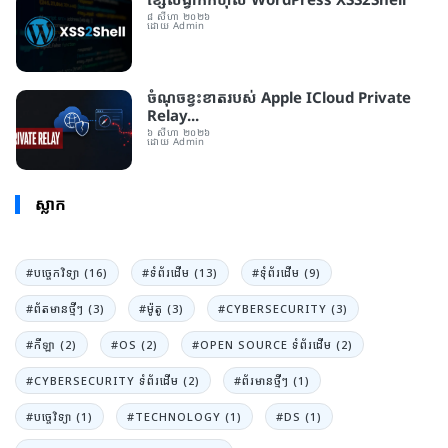
៨ សីហា ២០២៦
ដោយ Admin
ចំណុចខ្វះខាត​របស់ Apple ICloud Private
Relay...
៦ សីហា ២០២៦
ដោយ Admin
ស្លាក
#បច្ចេកវិទ្យា (16)
#ទំព័រដេីម (13)
#ទំុព័រដេីម (9)
#ព័តមានថ្មីៗ (3)
#ម៉ូតូ (3)
#CYBERSECURITY (3)
#កីឡា (2)
#OS (2)
#OPEN SOURCE ទំព័រដើម (2)
#CYBERSECURITY ទំព័រដើម (2)
#ព័រមានថ្មីៗ (1)
#បច្ចេវិទ្យា (1)
#TECHNOLOGY (1)
#DS (1)