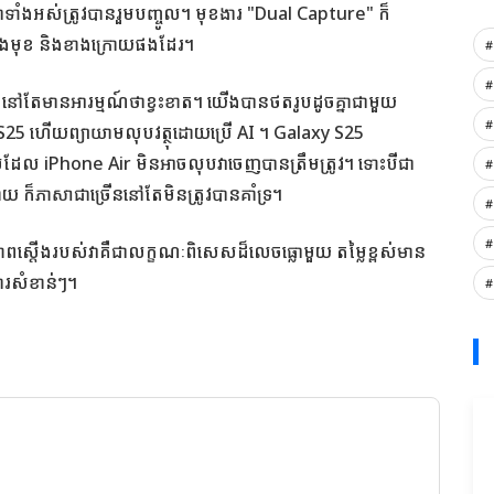
ិជ្ជាទាំងអស់ត្រូវបានរួមបញ្ចូល។ មុខងារ "Dual Capture" ក៏
ខាងមុខ និងខាងក្រោយផងដែរ។
#
#
តែមានអារម្មណ៍ថាខ្វះខាត។ យើងបានថតរូបដូចគ្នាជាមួយ
#
25 ហើយព្យាយាមលុបវត្ថុដោយប្រើ AI ។ Galaxy S25
ល iPhone Air មិនអាចលុបវាចេញបានត្រឹមត្រូវ។ ទោះបីជា
#
 ក៏ភាសាជាច្រើននៅតែមិនត្រូវបានគាំទ្រ។
#
#
ភាពស្តើងរបស់វាគឺជាលក្ខណៈពិសេសដ៏លេចធ្លោមួយ តម្លៃខ្ពស់មាន
រសំខាន់ៗ។
#