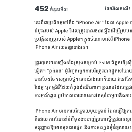
452
ចែករំលែកលើ៖
ចំនួនមើល
នេះគឺជាប្រតិកម្មទៅនឹង "iPhone Air" ដែល Apple 
ដំបូង​របស់ Apple ដែល​ត្រូវ​បាន​រចនា​ឡើង​ដើម្បី​ស្រប​ត
ប្រវត្តិសាស្ត្ររបស់ Apple។ ក្នុង​ចំណោម​ស៊េរី iPhone 17
iPhone Air លេចធ្លោ​ជាង​គេ។
ត្រូវបានរចនាឡើងទាំងស្រុងសម្រាប់ eSIM ជំនួសឱ្យស៊ីម
ទៀត។ "ខ្ពង់រាប" ជុំវិញកញ្ចក់កាមេរ៉ាត្រូវបានផ្ទុ
បានបែងចែកសម្រាប់ថ្ម។ ទោះយ៉ាងណាក៏ដោយ វានៅតែហ
វីដេអូ ឬកម្មវិធីដែលកំពុងដំណើរការ។ ខ្ពង់រាបដែលត្រ
អារម្មណ៍ឆ្គង ប្រហែលជាដោយសារតែស៊ាំជាមួយនឹងកា
iPhone Air មាន​កាមេរ៉ា​ក្រោយ​មួយ​គ្រាប់ ដែល​ធ្វើ​ឱ្យ
ក៏ដោយ ការណែនាំអំពីមុខងារបាញ់ប្រហារថ្មីត្រូវបានស្វ
អនុញ្ញាតឱ្យមានមុខងារផ្តេក និងការថតក្នុងមុំធំទូលាយ