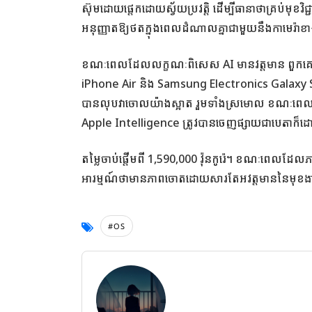
ស៊ុមដោយផ្ដេកដោយស្វ័យប្រវត្តិ ដើម្បីធានាថាគ្រប់មុខវ
អនុញ្ញាតឱ្យថតក្នុងពេលដំណាលគ្នាជាមួយនឹងកាមេរ៉ា
ខណៈពេលដែលលក្ខណៈពិសេស AI មានវត្តមាន ពួកគេនៅ
iPhone Air និង Samsung Electronics Galaxy S
បានលុបវាចោលយ៉ាងស្អាត រួមទាំងស្រមោល ខណៈពេលដែ
Apple Intelligence ត្រូវបានចេញផ្សាយជាបេតាក៏ដោយ
តម្លៃចាប់ផ្តើមពី 1,590,000 វ៉ុនកូរ៉េ។ ខណៈពេលដែល
អារម្មណ៍ថាមានភាពចោតដោយសារតែអវត្តមាននៃមុខងា
#OS