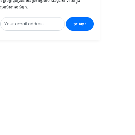
ទទួលព្រឹត្តិប័ត្រព័ត៌មានប្រចាំថ្ងៃរបស់ Magzrenvi នៅក្នុង
ប្រអប់សាររបស់អ្នក.
ចុះឈ្មោះ