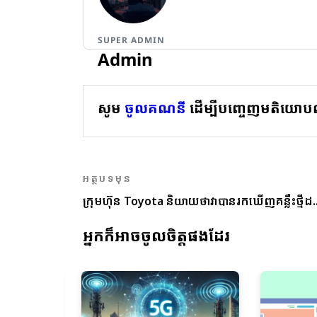
SUPER ADMIN
Admin
សូម
ចូលគណនី
ដើម្បីបញ្ចេញមតិយោប
អត្ថបទមុន
ក្រុមហ៊ុន Toyota និយាយថាវាបានរកឃើញគន្លឹះថ្មីដ..
អ្នកក៏អាចចូលចិត្តផងដែរ