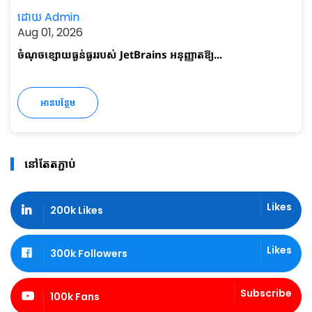
ដោយ Admin
Aug 01, 2026
ចំណុចខ្សោយធ្ងន់ធ្ងររបស់ JetBrains អនុញ្ញាតឱ្យ...
អានបន្ថែម
នៅតែតភ្ជាប់
Likes
200k Likes
Likes
300k Followers
Subscribe
100k Fans