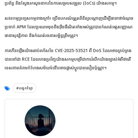
ប្រព័ន្ធ និងស្វែងរកសូចនាករនៃការសម្របសម្រួល (IoCs) យ៉ាងសកម្ម។
សវនកម្មទ្រព្យសកម្មខាងក្រៅ៖ ប្រើឧបករណ៍ត្រួតពិនិត្យបណ្តាញដើម្បីធានាថាចំណុច
ប្រទាក់ APM ដែលប្រឈមមុខនឹងអ៊ីនធឺណិតទាំងអស់ត្រូវបានកំណត់អត្តសញ្ញាណ
ធានាសុវត្ថិភាព និងកំណត់រចនាសម្ព័ន្ធត្រឹមត្រូវ។
ការកើនឡើងយ៉ាងឆាប់រហ័សនៃ CVE-2025-53521 ពី DoS ដែលអាចគ្រប់គ្រង
បានទៅជា RCE ដែលកេងប្រវ័ញ្ចយ៉ាងសកម្មបម្រើជាការរំលឹកយ៉ាងច្បាស់អំពីថាតើ
ទេសភាពគំរាមកំហែងសម័យទំនើបអាចផ្លាស់ប្តូរបានលឿនប៉ុណ្ណា។
#បច្ចេកវិទ្យា