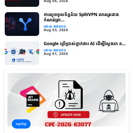
Aug 06, 2026
ការលួចចូលទិន្នន័យ SplitVPN លាតត្រដាង
កំណត់ត្រា...
ដោយ Admin
Aug 03, 2026
Google ប្រើប្រាស់ភ្នាក់ងារ AI ដើម្បីស្វែងរក ន...
ដោយ Admin
Aug 01, 2026
បច្ចេកវិទ្យា