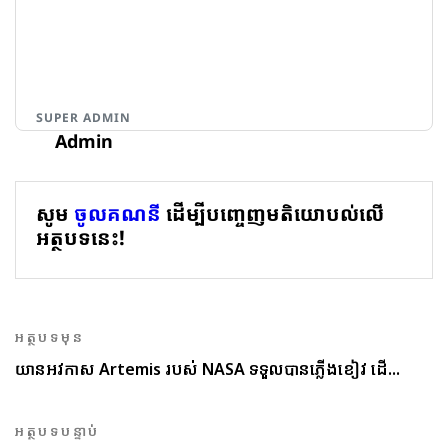
SUPER ADMIN
Admin
សូម
ចូលគណនី
ដើម្បីបញ្ចេញមតិយោបល់លើ
អត្ថបទនេះ!
អត្ថបទមុន
យានអវកាស Artemis របស់ NASA ទទួលបានភ្លើងខៀវ ដើ...
អត្ថបទបន្ទាប់