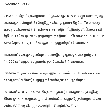
Execution (RCE)។
CISA បានបន្ថែមចំណុចខ្សោយនេះទៅក្នុងកាតាឡុក KEV របស់ខ្លួន ដោយតម្រូវឱ្យ
មានសកម្មភាពជាបន្ទាន់ និងជំរុញឱ្យអ្នកដទៃអនុវត្តតាម។ ទិន្នន័យ Telemetry
ដែលផ្តល់ដោយមូលនិធិ Shadowserver បង្ហាញពីផ្ទៃវាយប្រហារដ៏ធំមួយ។ នៅ
ថ្ងៃទី 31 ខែមីនា ឆ្នាំ 2026 អ្នកស្រាវជ្រាវបានផ្តិតមេដៃលើឧទាហរណ៍ F5 BIG-IP
APM ចំនួនជាង 17,100 ដែលត្រូវបានបង្ហាញនៅទូទាំងពិភពលោក។
ខណៈពេលដែលអង្គការមួយចំនួនបានចាប់ផ្តើមអនុវត្តការជួសជុល ប្រព័ន្ធជាង
14,000 នៅតែត្រូវបានបង្ហាញទាំងស្រុងចំពោះអ៊ីនធឺណិតសាធារណៈ។
យោងតាមការគូសផែនទីកំណត់អត្តសញ្ញាណឧបករណ៍របស់ Shadowserver
សហរដ្ឋអាមេរិក និងជប៉ុនបច្ចុប្បន្នកាន់កាប់ចំណុចខ្សោយខ្ពស់បំផុត។
ដោយសារតែ BIG-IP APM ដើរតួជាច្រកផ្លូវសុវត្ថិភាពសម្រាប់ការចូលប្រើកម្ម
វិធីសហគ្រាស ការសម្របសម្រួលដោយជោគជ័យអនុញ្ញាតឱ្យអ្នកវាយប្រហាររំលង
បរិវេណសាជីវកម្ម និងជ្រៀតចូលបណ្តាញខាងក្នុងដោយផ្ទាល់។