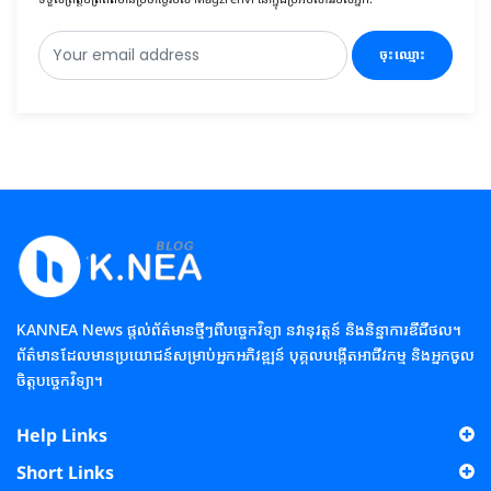
ចុះឈ្មោះ
KANNEA News ផ្តល់ព័ត៌មានថ្មីៗពីបច្ចេកវិទ្យា នវានុវត្តន៍ និងនិន្នាការឌីជីថល។
ព័ត៌មានដែលមានប្រយោជន៍សម្រាប់អ្នកអភិវឌ្ឍន៍ បុគ្គលបង្កើតអាជីវកម្ម និងអ្នកចូល
ចិត្តបច្ចេកវិទ្យា។
Help Links
Short Links