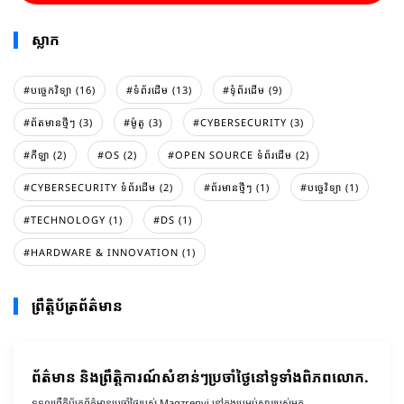
ស្លាក
#បច្ចេកវិទ្យា (16)
#ទំព័រដេីម (13)
#ទំុព័រដេីម (9)
#ព័តមានថ្មីៗ (3)
#ម៉ូតូ (3)
#CYBERSECURITY (3)
#កីឡា (2)
#OS (2)
#OPEN SOURCE ទំព័រដើម (2)
#CYBERSECURITY ទំព័រដើម (2)
#ព័រមានថ្មីៗ (1)
#បច្ចេវិទ្យា (1)
#TECHNOLOGY (1)
#DS (1)
#HARDWARE & INNOVATION (1)
ព្រឹត្តិប័ត្រព័ត៌មាន
ព័ត៌មាន និងព្រឹត្តិការណ៍សំខាន់ៗប្រចាំថ្ងៃនៅទូទាំងពិភពលោក.
ទទួលព្រឹត្តិប័ត្រព័ត៌មានប្រចាំថ្ងៃរបស់ Magzrenvi នៅក្នុងប្រអប់សាររបស់អ្នក.