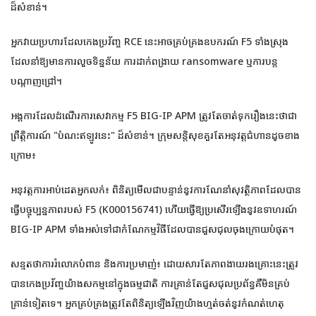
ដ៏សំខាន់។
អ្នកវាយប្រហារដែលកេងប្រវ័ញ្ច RCE នេះអាចគ្រប់គ្រងឧបករណ៍ F5 ទាំងស្រុង
ដែលនាំឱ្យមានការលួចទិន្នន័យ ការដាក់ពង្រាយ ransomware ឬការបន្ត
បណ្តាញជ្រៅ។
អង្គការដែលដំណើរការសេវាកម្ម F5 BIG-IP APM ត្រូវតែចាត់ទុករឿងនេះថាជា
ព្រឹត្តិការណ៍ "បំណះឥឡូវនេះ" ដ៏សំខាន់។ ក្រុមសន្តិសុខគួរតែអនុវត្តជំហានដូចខាង
ក្រោម៖
អនុវត្តការអាប់ដេតអ្នកលក់៖ ពិនិត្យមើលជាបន្ទាន់នូវការណែនាំសុវត្ថិភាពដែលបាន
ធ្វើបច្ចុប្បន្នភាពរបស់ F5 (K000156741) ហើយធ្វើឱ្យប្រសើរឡើងនូវឧទាហរណ៍
BIG-IP APM ទាំងអស់ទៅជាកំណែកម្មវិធីដែលបានជួសជុលចុងក្រោយបំផុត។
សន្មតថាការរំលោភបំពាន និងការប្រមាញ់៖ ដោយសារតែភាពងាយរងគ្រោះនេះត្រូវ
បានកេងប្រវ័ញ្ចយ៉ាងសកម្មនៅក្នុងធម្មជាតិ ការគ្រាន់តែជួសជុលប្រព័ន្ធគឺមិនគ្រប់
គ្រាន់ទៀតទេ។ អ្នកគ្រប់គ្រងត្រូវតែពិនិត្យឡើងវិញយ៉ាងហ្មត់ចត់នូវកំណត់ហេតុ