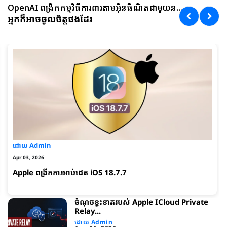
OpenAI ពង្រីកកម្មវិធីការពារតាមអ៊ីនធឺណិតជាមួយន...
អ្នកក៏អាចចូលចិត្តផងដែរ
ដោយ Admin
Apr 03, 2026
Apple ពង្រីកការអាប់ដេត iOS 18.7.7
ចំណុចខ្វះខាត​របស់ Apple ICloud Private
Relay...
ដោយ Admin