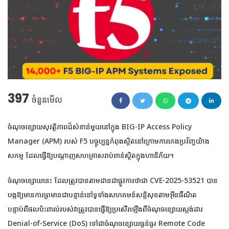
397
ចំនួនមើល
ចំណុចខ្សោយសុវត្ថិភាពដ៏សំខាន់មួយនៅក្នុង BIG-IP Access Policy
Manager (APM) របស់ F5 បច្ចុប្បន្នកំពុងស្ថិតនៅក្រោមការកេងប្រវ័ញ្ចយ៉ាង
សកម្ម ដែលធ្វើឱ្យបណ្តាញសហគ្រាសរាប់ពាន់ស្ថិតក្នុងហានិភ័យ។
ចំណុចខ្សោយនេះ ដែលត្រូវបានតាមដានជាផ្លូវការថាជា CVE-2025-53521 បាន
បង្កឱ្យមានការព្រមានជាបន្ទាន់នៅទូទាំងសហគមន៍សន្តិសុខតាមអ៊ីនធឺណិត
បន្ទាប់ពីផលប៉ះពាល់របស់វាត្រូវបានធ្វើឱ្យប្រសើរឡើងពីចំណុចខ្សោយស្តង់ដារ
Denial-of-Service (DoS) ទៅជាចំណុចខ្សោយធ្ងន់ធ្ងរ Remote Code