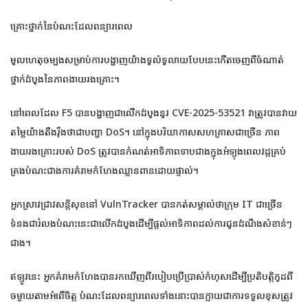
គ្រោះថ្នាក់នៃបំណះដែលពន្យារពេល
មូលហេតុចម្បងសម្រាប់ការបង្ហាញយ៉ាងទូលំទូលាយបែបនេះកើតចេញពីចំណាត់
ថ្នាក់ដំបូងនៃភាពងាយរងគ្រោះ។
នៅពេលដែល F5 បានបង្ហាញជាលើកដំបូងនូវ CVE-2025-53521 វាត្រូវបានវាយ
តម្លៃយ៉ាងតឹងរ៉ឹងថាជាបញ្ហា DoS។ នៅក្នុងបរិយាកាសសហគ្រាសជាច្រើន ភាព
ងាយរងគ្រោះរបស់ DoS ត្រូវបានកំណត់អាទិភាពទាបជាងក្នុងអំឡុងពេលវដ្តគ្រប់
គ្រងបំណះជាងការគំរាមកំហែងឈ្លានពានដោយផ្ទាល់។
អ្នកស្រាវជ្រាវសន្តិសុខនៅ VulnTracker បានកត់សម្គាល់ថាក្រុម IT ជាច្រើន
ទំនងជារំលងបំណះនេះជាលើកដំបូងដើម្បីផ្តល់អាទិភាពដល់ការជូនដំណឹងសំខាន់ៗ
ជាង។
ឥឡូវនេះ អ្នកគំរាមកំហែងបានរកឃើញពីរបៀបប្រើប្រាស់កំហុសដើម្បីប្រតិបត្តិកូដពី
ចម្ងាយតាមអំពើចិត្ត បំណះដែលពន្យារពេលទាំងនោះបានក្លាយជាការទទួលខុសត្រូវ