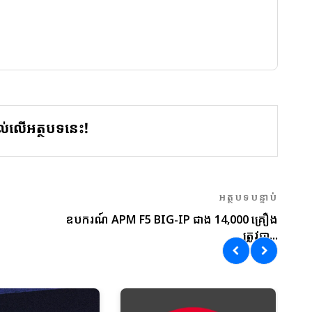
ល់លើអត្ថបទនេះ!
អត្ថបទបន្ទាប់
ឧបករណ៍ APM F5 BIG-IP ជាង 14,000 គ្រឿង
ត្រូវបា...