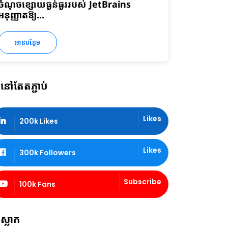
ចំណុចខ្សោយធ្ងន់ធ្ងររបស់ JetBrains
អនុញ្ញាតឱ្យ...
អានបន្ថែម
នៅតែតភ្ជាប់
Likes
200k Likes
Likes
300k Followers
Subscribe
100k Fans
ស្លាក