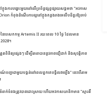
ការបង្ហោះមួយនៅលើប្រព័ន្ធផ្សព្វផ្សាយសង្គមថា "អវកាស
ion កំពុងដំណើរការល្អនៅក្នុងគន្លងរាងអេលីបដ៏គួរឱ្យចាប់
កមួយនៃបេសកកម្ម Artemis II រយៈពេល 10 ថ្ងៃ ដែលមាន
ំ 2028។
ពិនិត្យផ្សេងៗ ដើម្បីធានាបាននូវភាពជឿជាក់ និងសុវត្ថិភាព
ណ៍បញ្ជាជាមួយបង្គន់នៅពេលពួកគេបង្វិលវាឡើង" នេះបើតាម
។
នាក់ទំនងត្រូវបានដោះស្រាយ ហើយអវកាសយានិកមាន "ស្មារតី