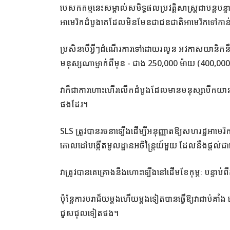
បេសកកម្មនេះសម្គាល់សមិទ្ធផលប្រវត្តិសាស្ត្រជាបន្តបន្ទ
អាមេរិកដំបូងគេដែលមិនមែនជាជនជាតិអាមេរិកទៅកាន់ប
ប្រសិនបើអ្វីៗដំណើរការទៅដោយរលូន អវកាសយានិកនឹង
មនុស្សណាម្នាក់ពីមុន - ជាង 250,000 ម៉ាយ (400,000 
វាក៏ជាការហោះហើរលើកដំបូងដែលមានមនុស្សបើកយានអវក
ផងដែរ។
SLS ត្រូវបានរចនាឡើងដើម្បីអនុញ្ញាតឱ្យសហរដ្ឋអាមេរ
គោលដៅបង្កើតមូលដ្ឋានអចិន្ត្រៃយ៍មួយ ដែលនឹងផ្តល់ជា
វាត្រូវបានគេគ្រោងនឹងហោះឡើងនៅដើមខែកុម្ភៈ បន្ទាប់
ប៉ុន្តែការបរាជ័យម្តងហើយម្តងទៀតបានធ្វើឱ្យវាជាប់គាំង
ជួសជុលទៀតផង។