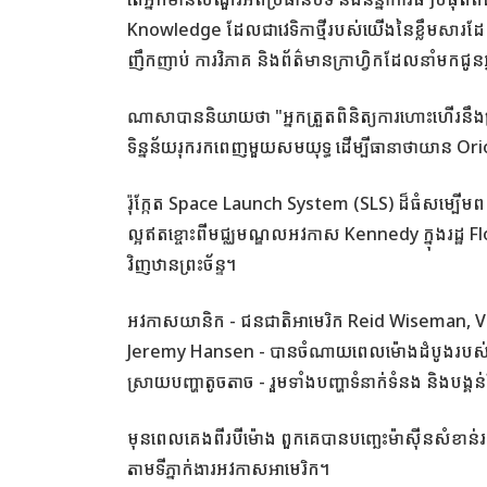
Knowledge ដែលជាវេទិកាថ្មីរបស់យើងនៃខ្លឹមសារដែ
ញឹកញាប់ ការវិភាគ និងព័ត៌មានក្រាហ្វិកដែលនាំមកជូ
ណាសាបាននិយាយថា "អ្នកត្រួតពិនិត្យការហោះហើរនឹងត្
ទិន្នន័យរុករកពេញមួយសមយុទ្ធ ដើម្បីធានាថាយាន Or
រ៉ុក្កែត Space Launch System (SLS) ដ៏ធំសម្បើម
ល្អឥតខ្ចោះពីមជ្ឈមណ្ឌលអវកាស Kennedy ក្នុងរដ្ឋ F
វិញឋានព្រះច័ន្ទ។
អវកាសយានិក - ជនជាតិអាមេរិក Reid Wiseman, V
Jeremy Hansen - បានចំណាយពេលម៉ោងដំបូងរបស់ពួកគេ
ស្រាយបញ្ហាតូចតាច - រួមទាំងបញ្ហាទំនាក់ទំនង និងបង្
មុនពេលគេងពីរបីម៉ោង ពួកគេបានបញ្ឆេះម៉ាស៊ីនសំខាន់
តាមទីភ្នាក់ងារអវកាសអាមេរិក។