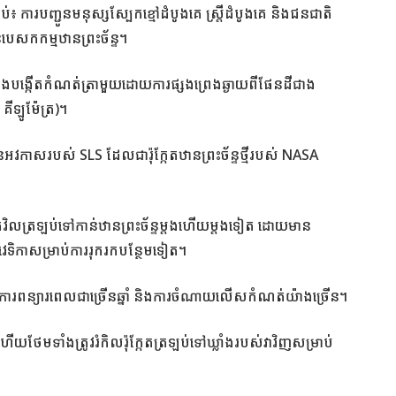
ាប់៖ ការបញ្ជូនមនុស្សស្បែកខ្មៅដំបូងគេ ស្ត្រីដំបូងគេ និងជនជាតិ
េសកកម្មឋានព្រះច័ន្ទ។
បង្កើតកំណត់ត្រាមួយដោយការផ្សងព្រេងឆ្ងាយពីផែនដីជាង
គីឡូម៉ែត្រ)។
ាសរបស់ SLS ដែលជារ៉ុក្កែតឋានព្រះច័ន្ទថ្មីរបស់ NASA
ិកវិលត្រឡប់ទៅកាន់ឋានព្រះច័ន្ទម្តងហើយម្តងទៀត ដោយមាន
វេទិកាសម្រាប់ការរុករកបន្ថែមទៀត។
ពីការពន្យារពេលជាច្រើនឆ្នាំ និងការចំណាយលើសកំណត់យ៉ាងច្រើន។
 ហើយថែមទាំងត្រូវរំកិលរ៉ុក្កែតត្រឡប់ទៅឃ្លាំងរបស់វាវិញសម្រាប់