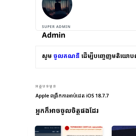
SUPER ADMIN
Admin
សូម
ចូលគណនី
ដើម្បីបញ្ចេញមតិយោប
អត្ថបទមុន
Apple ពង្រីកការអាប់ដេត iOS 18.7.7
អ្នកក៏អាចចូលចិត្តផងដែរ