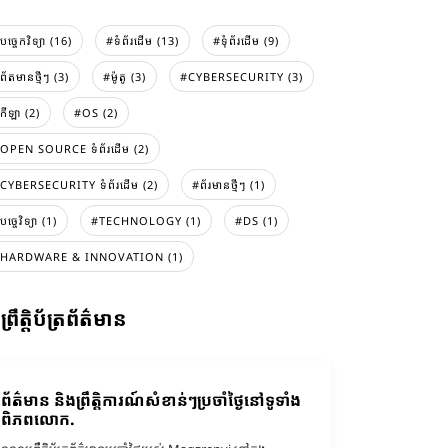
បច្ចេកវិទ្យា (16)
#ទំព័រដេីម (13)
#ទំុព័រដេីម (9)
ព័តមានថ្មីៗ (3)
#ម៉ូតូ (3)
#CYBERSECURITY (3)
កីឡា (2)
#OS (2)
OPEN SOURCE ទំព័រដើម (2)
CYBERSECURITY ទំព័រដើម (2)
#ព័រមានថ្មីៗ (1)
បច្ចេវិទ្យា (1)
#TECHNOLOGY (1)
#DS (1)
HARDWARE & INNOVATION (1)
ព្រឹត្តិប័ត្រព័ត៌មាន
ព័ត៌មាន និងព្រឹត្តិការណ៍សំខាន់ៗប្រចាំថ្ងៃនៅទូទាំង
ពិភពលោក.