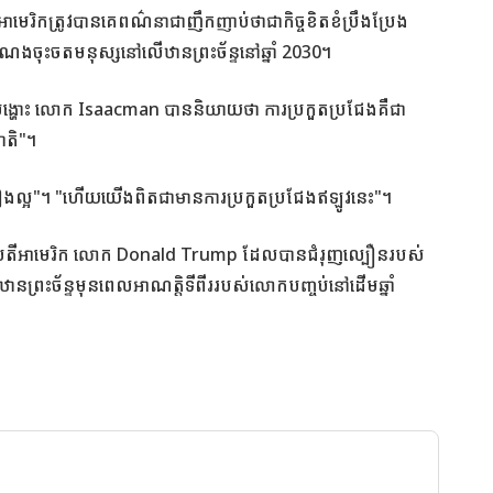
អាមេរិកត្រូវបានគេពណ៌នាជាញឹកញាប់ថាជាកិច្ចខិតខំប្រឹងប្រែង
ងចុះចតមនុស្សនៅលើឋានព្រះច័ន្ទនៅឆ្នាំ 2030។
់បង្ហោះ លោក Isaacman បាននិយាយថា ការប្រកួតប្រជែងគឺជា
ាតិ"។
ឿងល្អ"។ "ហើយយើងពិតជាមានការប្រកួតប្រជែងឥឡូវនេះ"។
ានាធិបតីអាមេរិក លោក Donald Trump ដែលបានជំរុញល្បឿនរបស់
ៃឋានព្រះច័ន្ទមុនពេលអាណត្តិទីពីររបស់លោកបញ្ចប់នៅដើមឆ្នាំ