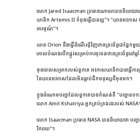
លោក Jared Isaacman ប្រធានណាសាបាននិយាយនៅក្នុង
យានិក Artemis II កំពុងធ្វើបានល្អ"។ "យានអវកាស Or
អារម្មណ៍"។
យាន Orion នឹងធ្វើដំណើរជុំវិញឋានព្រះច័ន្ទជាផ្នែ
គោលបំណងបើកផ្លូវសម្រាប់ការចុះចតឋានព្រះច័ន្ទនៅឆ្នា
មុនពេលសម្រាករបស់ពួកគេ អវកាសយានិកបានធ្វើការត្រួត
នៃយានអវកាសដែលមិនធ្លាប់ដឹកមនុស្សពីមុនមក។
ក្នុងចំណោមបញ្ហាដែលពួកគេបានកំណត់គឺ "បញ្ហាឧបករ
លោក Amit Kshatriya អ្នកគ្រប់គ្រងរងរបស់ NASA
លោក Isaacman ប្រធាន NASA បាននិយាយថា បញ្ហាទំ
រីករាយ"។