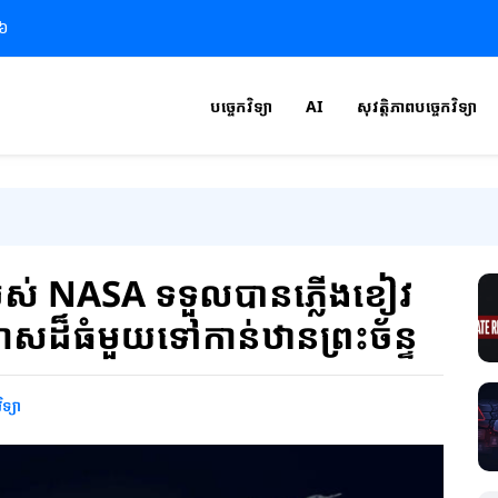
២៦
បច្ចេកវិទ្យា
AI
សុវត្តិភាពបច្ចេកវិទ្យា
ស់ NASA ទទួលបានភ្លើងខៀវ
កាសដ៏ធំមួយទៅកាន់ឋានព្រះច័ន្ទ
ិទ្យា