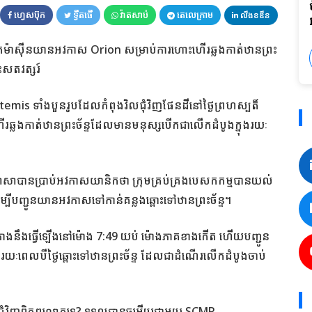
ហ្វេសប៊ុក
ទ្វីតធើ
វ៉ាតសាប់
តេលេក្រាម
លីងខឌីន
ម៉ាស៊ីនយានអវកាស Orion សម្រាប់ការហោះហើរឆ្លងកាត់ឋានព្រះ
ះសតវត្សរ៍
mis ទាំងបួនរូបដែលកំពុងវិលជុំវិញផែនដីនៅថ្ងៃព្រហស្បតិ៍
ះហើរឆ្លងកាត់ឋានព្រះច័ន្ទដែលមានមនុស្សបើកជាលើកដំបូងក្នុងរយៈ
បានប្រាប់អវកាសយានិកថា ក្រុមគ្រប់គ្រងបេសកកម្មបានយល់
បីបញ្ជូនយានអវកាសទៅកាន់គន្លងឆ្ពោះទៅឋានព្រះច័ន្ទ។
នគ្រោងនឹងធ្វើឡើងនៅម៉ោង 7:49 យប់ ម៉ោងភាគខាងកើត ហើយបញ្ជូន
រយៈពេលបីថ្ងៃឆ្ពោះទៅឋានព្រះច័ន្ទ ដែលជាដំណើរលើកដំបូងចាប់
តពីជុំវិញពិភពលោកទេ? ទទួលបានចម្លើយជាមួយ SCMP