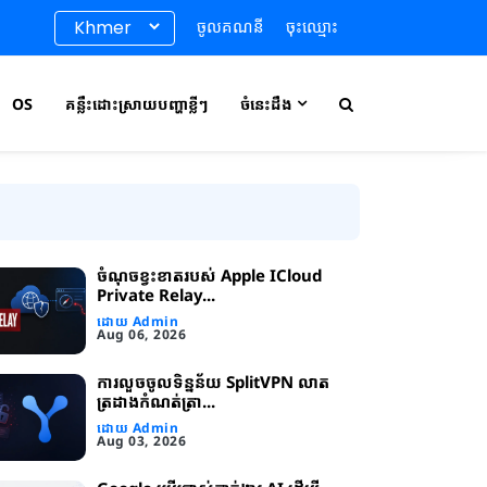
ចូលគណនី
ចុះឈ្មោះ
OS
គន្លឹះដោះស្រាយបញ្ហាខ្លីៗ
ចំនេះដឹង
ចំណុចខ្វះខាត​របស់ Apple ICloud
Private Relay...
ដោយ Admin
Aug 06, 2026
ការលួចចូលទិន្នន័យ SplitVPN លាត
ត្រដាងកំណត់ត្រា...
ដោយ Admin
Aug 03, 2026