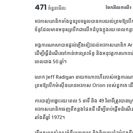
471
ចែករំលែកលើ៖
ចំនួនមើល
អវកាសយានិកទាំងបួនរូបទទួលបានការយល់ព្រមឱ្យបើក
ច័ន្ទដែលមានមនុស្សបើកជាលើកដំបូងក្នុងរយៈពេលកន្ល
អង្គការណាសាបានផ្តល់ភ្លើងខៀវដល់អវកាសយានិក Arte
ដើម្បីធ្វើដំណើរទៅកាន់ឋានព្រះច័ន្ទ និងអនុវត្តការហោ
ពេលជាង 50 ឆ្នាំ។
លោក Jeff Radigan នាយកហោះហើររបស់អង្គការណាសា
ព្រមឱ្យបើកម៉ាស៊ីនយានអវកាស Orion របស់ពួកគេ ដើម្
ការបាញ់បង្ហោះរយៈពេល 5 នាទី និង 49 វិនាទីត្រូវបា
អវកាសយានិកចេញពីគន្លងផែនដី ដើម្បីចាប់ផ្តើមដំណើរ
តាំងពីឆ្នាំ 1972។
តើអ្នកមានសំណួរអំពីប្រធានបទ និងនិន្នាការធំៗបំផុ