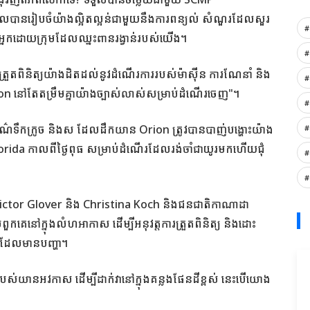
លបានរៀបចំយ៉ាងល្អិតល្អន់ជាមួយនឹងការពន្យល់ សំណួរដែលសួរ
#
នអ្នកដោយក្រុមដែលឈ្នះពានរង្វាន់របស់យើង។
#
រួតពិនិត្យយ៉ាងដិតដល់នូវដំណើរការរបស់ម៉ាស៊ីន ការណែនាំ និង
#
ion នៅតែតម្រឹមគ្នាយ៉ាងច្បាស់លាស់សម្រាប់ដំណើរចេញ"។
#
ពណ៌ទឹកក្រូច និងស ដែលដឹកយាន Orion ត្រូវបានបាញ់បង្ហោះយ៉ាង
#
lorida កាលពីថ្ងៃពុធ សម្រាប់ដំណើរដែលរង់ចាំជាយូរមកហើយជុំ
#
#
ictor Glover និង Christina Koch និងជនជាតិកាណាដា
នៅក្នុងលំហអាកាស ដើម្បីអនុវត្តការត្រួតពិនិត្យ និងដោះ
គន់ដែលមានបញ្ហា។
របស់យានអវកាស ដើម្បីដាក់វានៅក្នុងគន្លងផែនដីខ្ពស់ នេះបើយោង