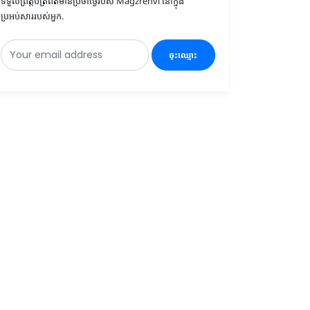
ទទួលព្រឹត្តិប័ត្រព័ត៌មានប្រចាំថ្ងៃរបស់ Magzrenvi នៅក្នុង
ប្រអប់សាររបស់អ្នក.
ចុះឈ្មោះ