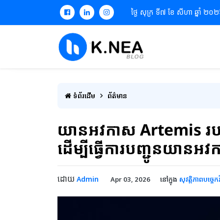
ថ្ងៃ សុក្រ ទី៧ ខែ សីហា ឆ្នាំ ២០
ទំព័រដើម
ព័ត៌មាន
យានអវកាស Artemis រប
ដើម្បីធ្វើការបញ្ជូនយានអវ
ដោយ
Admin
នៅក្នុង
សុវត្តិភាពបច្ចេកវ
Apr 03, 2026