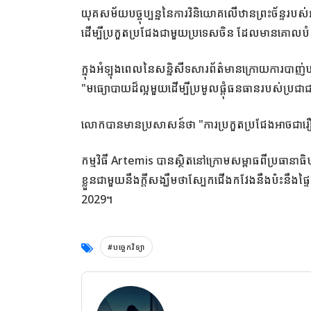
យុគសម័យបច្ចុប្បន្ននៃការវិនិយោគលើឋានព្រះច័ន្ទរបស់
ដើម្បីប្រកួតប្រជែងជាមួយប្រទេសចិន ដែលមានគោលបំណ
ក្នុងអំឡុងពេលនៃសន្និសីទសារព័ត៌មានក្រោយការបាញ
"មធ្យោបាយដ៏ល្អមួយដើម្បីប្រមូលផ្តុំធនធានរបស់ប្រជាជ
លោកបានមានប្រសាសន៍ថា "ការប្រកួតប្រជែងអាចជារ
កម្មវិធី Artemis បានស្ថិតនៅក្រោមសម្ពាធពីប្រធ
ខ្លួនជាមួយនឹងក្តីសង្ឃឹមថាស្បែកជើងកវែងនឹងប៉ះនឹងផ្ទ
2029។
#បច្ចេកវិទ្យា