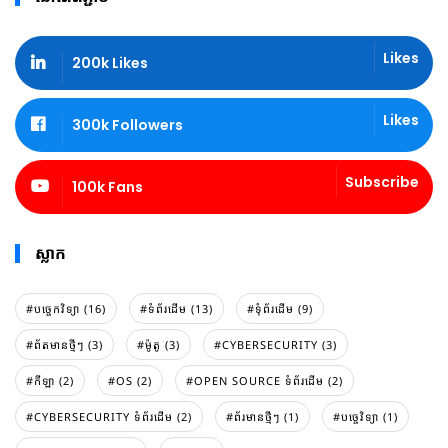
Likes
200k Likes
Likes
300k Followers
Subscribe
100k Fans
ស្លាក
#បច្ចេកវិទ្យា (16)
#ទំព័រដេីម (13)
#ទំុព័រដេីម (9)
#ព័តមានថ្មីៗ (3)
#ម៉ូតូ (3)
#CYBERSECURITY (3)
#កីឡា (2)
#OS (2)
#OPEN SOURCE ទំព័រដើម (2)
#CYBERSECURITY ទំព័រដើម (2)
#ព័រមានថ្មីៗ (1)
#បច្ចេវិទ្យា (1)