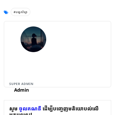
#បច្ចេកវិទ្យា
SUPER ADMIN
Admin
សូម
ចូលគណនី
ដើម្បីបញ្ចេញមតិយោបល់លើ
អត្ថបទនេះ!