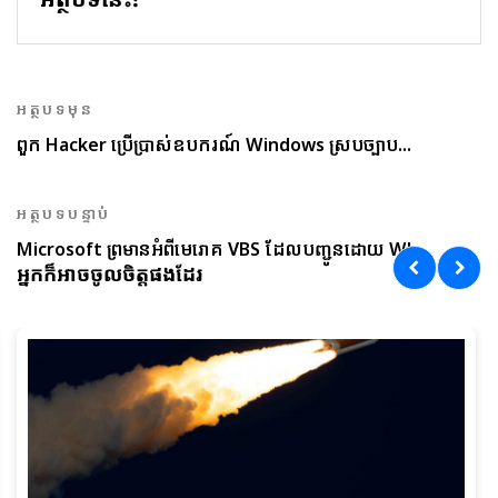
អត្ថបទមុន
ពួក Hacker ប្រើប្រាស់ឧបករណ៍ Windows ស្របច្បាប...
អត្ថបទបន្ទាប់
Microsoft ព្រមានអំពីមេរោគ VBS ដែលបញ្ជូនដោយ Wh...
អ្នកក៏អាចចូលចិត្តផងដែរ