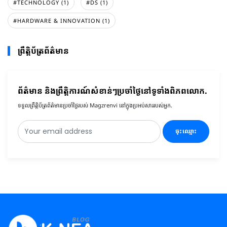
#TECHNOLOGY (1)
#DS (1)
#HARDWARE & INNOVATION (1)
ព្រឹត្តិប័ត្រព័ត៌មាន
ព័ត៌មាន និងព្រឹត្តិការណ៍សំខាន់ៗប្រចាំថ្ងៃនៅទូទាំងពិភពលោក.
ទទួលព្រឹត្តិប័ត្រព័ត៌មានប្រចាំថ្ងៃរបស់ Magzrenvi នៅក្នុងប្រអប់សាររបស់អ្នក.
ចុះឈ្មោះ