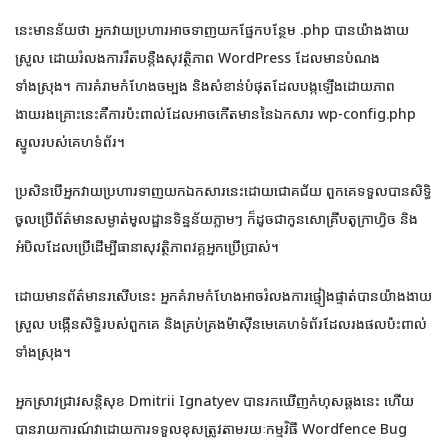
នេះមានន័យថា អ្នកវាយប្រហារអាចទាញយកផ្នែកបន្ថែម .php បានយ៉ាងងាយ
ស្រួល ដោយរំលងការរឹតបន្តឹងសុវត្ថិភាព WordPress ដែលមានបំណង
ទាំងស្រុង។ ការគំរាមកំហែងចម្បង និងសំខាន់បំផុតដែលបង្កឡើងដោយភាព
ងាយរងគ្រោះនេះគឺការប៉ះពាល់ដែលអាចកើតមាននៃឯកសារ wp-config.php
ស្នូលរបស់គេហទំព័រ។
ប្រសិនបើអ្នកវាយប្រហារទាញយកឯកសារនេះដោយជោគជ័យ ពួកគេទទួលបានសិទ្ធិ
ចូលប្រើព័ត៌មានសម្ងាត់មូលដ្ឋានទិន្នន័យភ្លាមៗ ក៏ដូចជាកូនសោគ្រីបតូក្រាហ្វិច និង
អំបិលដែលប្រើដើម្បីធានាសុវត្ថិភាពវគ្គអ្នកប្រើប្រាស់។
ដោយមានព័ត៌មានរសើបនេះ អ្នកគំរាមកំហែងអាចរំលងការផ្ទៀងផ្ទាត់បានយ៉ាងងាយ
ស្រួល បង្កើនសិទ្ធិរបស់ពួកគេ និងគ្រប់គ្រងម៉ាស៊ីនមេគេហទំព័រដែលរងផលប៉ះពាល់
ទាំងស្រុង។
អ្នកស្រាវជ្រាវសន្តិសុខ Dmitrii Ignatyev បានរកឃើញកំហុសឆ្គងនេះ ហើយ
បានរាយការណ៍វាដោយការទទួលខុសត្រូវតាមរយៈកម្មវិធី Wordfence Bug