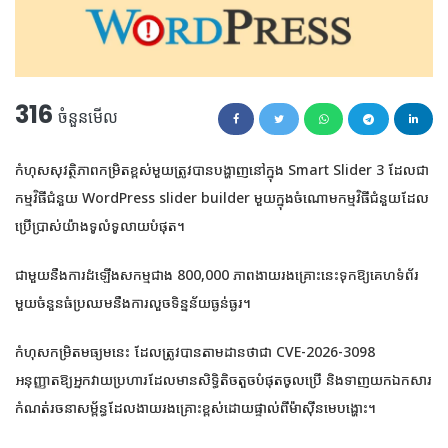
316
ចំនួនមើល
កំហុសសុវត្ថិភាពកម្រិតខ្ពស់មួយត្រូវបានបង្ហាញនៅក្នុង Smart Slider 3 ដែលជា
កម្មវិធីជំនួយ WordPress slider builder មួយក្នុងចំណោមកម្មវិធីជំនួយដែល
ប្រើប្រាស់យ៉ាងទូលំទូលាយបំផុត។
ជាមួយនឹងការដំឡើងសកម្មជាង 800,000 ភាពងាយរងគ្រោះនេះទុកឱ្យគេហទំព័រ
មួយចំនួនធំប្រឈមនឹងការលួចទិន្នន័យធ្ងន់ធ្ងរ។
កំហុសកម្រិតមធ្យមនេះ ដែលត្រូវបានតាមដានថាជា CVE-2026-3098
អនុញ្ញាតឱ្យអ្នកវាយប្រហារដែលមានសិទ្ធិតិចតួចបំផុតចូលប្រើ និងទាញយកឯកសារ
កំណត់រចនាសម្ព័ន្ធដែលងាយរងគ្រោះខ្ពស់ដោយផ្ទាល់ពីម៉ាស៊ីនមេបង្ហោះ។