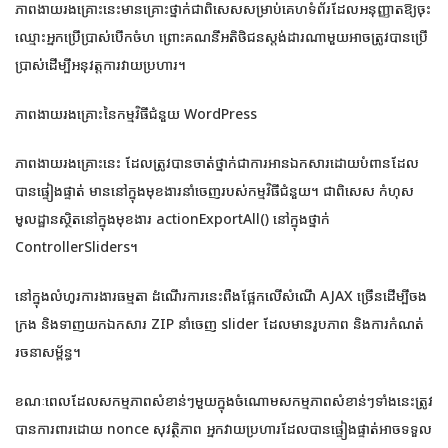
ភាពងាយរងគ្រោះនេះមានគ្រោះថ្នាក់ជាពិសេសសម្រាប់គេហទំព័រដែលអនុញ្ញាតឱ្យចុះ
ឈ្មោះអ្នកប្រើប្រាស់បើកចំហ ព្រោះគណនីអតិថិជនស្តង់ដារណាមួយអាចត្រូវបានប្រើ
ប្រាស់ដើម្បីអនុវត្តការវាយប្រហារ។
ភាពងាយរងគ្រោះនៃកម្មវិធីជំនួយ WordPress
ភាពងាយរងគ្រោះនេះ ដែលត្រូវបានចាត់ថ្នាក់ជាការអានឯកសារដោយបំពានដែល
បានផ្ទៀងផ្ទាត់ មាននៅក្នុងមុខងារនាំចេញរបស់កម្មវិធីជំនួយ។ ជាពិសេស កំហុស
មូលដ្ឋានស្ថិតនៅក្នុងមុខងារ actionExportAll() នៅក្នុងថ្នាក់
ControllerSliders។
នៅក្នុងលំហូរការងារធម្មតា ដំណើរការនេះពឹងផ្អែកលើសំណើ AJAX ច្រើនដើម្បីចង
ក្រង និងទាញយកឯកសារ ZIP នាំចេញ slider ដែលមានរូបភាព និងការកំណត់
រចនាសម្ព័ន្ធ។
ខណៈពេលដែលសកម្មភាពសំខាន់ៗមួយក្នុងចំណោមសកម្មភាពសំខាន់ៗទាំងនេះត្រូវ
បានការពារដោយ nonce សុវត្ថិភាព អ្នកវាយប្រហារដែលបានផ្ទៀងផ្ទាត់អាចទទួល