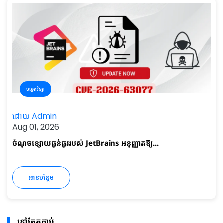
បច្ចេកវិទ្យា
ដោយ Admin
Aug 01, 2026
ចំណុចខ្សោយធ្ងន់ធ្ងររបស់ JetBrains អនុញ្ញាតឱ្យ...
អានបន្ថែម
នៅតែតភ្ជាប់