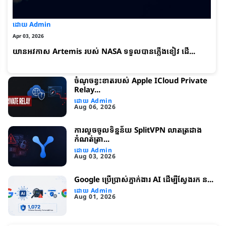
ដោយ Admin
Apr 03, 2026
យានអវកាស Artemis របស់ NASA ទទួលបានភ្លើងខៀវ ដើ...
ចំណុចខ្វះខាត​របស់ Apple ICloud Private
Relay...
ដោយ Admin
Aug 06, 2026
ការលួចចូលទិន្នន័យ SplitVPN លាតត្រដាង
កំណត់ត្រា...
ដោយ Admin
Aug 03, 2026
Google ប្រើប្រាស់ភ្នាក់ងារ AI ដើម្បីស្វែងរក ន...
ដោយ Admin
Aug 01, 2026