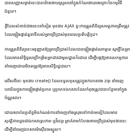
បានសញ្ញាសម្ងាត់នេះបានយ៉ាងងាយស្រួលនៅក្នុងកំណែងាយរងគ្រោះនៃកម្មវិធី
ជំនួយ។
អ្វីដែលសំខាន់ជាងនេះទៅទៀត មុខងារ AJAX ខ្វះការត្រួតពិនិត្យសមត្ថភាពត្រឹមត្រូវ
ដែលផ្ទៀងផ្ទាត់តួនាទីរបស់អ្នកប្រើប្រាស់មុនពេលប្រតិបត្តិកូដ។
ការត្រួតពិនិត្យនេះអនុញ្ញាតឱ្យអ្នកប្រើប្រាស់ដែលបានផ្ទៀងផ្ទាត់ណាមួយ សូម្បីតែអ្នក
ដែលមានសិទ្ធិចូលប្រើកម្រិតអ្នកជាវជាមូលដ្ឋានក៏ដោយ ដើម្បីបង្កឱ្យមានសកម្មភាព
នាំចេញដោយមិនតម្រូវឱ្យមានសិទ្ធិរដ្ឋបាល។
លើសពីនេះ មុខងារ create() ដែលទទួលខុសត្រូវក្នុងការកសាង zip នាំចេញ
បរាជ័យក្នុងការផ្ទៀងផ្ទាត់ប្រភព ឬប្រភេទឯកសារដែលកំពុងត្រូវបានបន្ថែមទៅក្នុង
ប័ណ្ណសារ។
ដោយសារតែប្រព័ន្ធមិនកំណត់ការនាំចេញទាំងស្រុងទៅកាន់មេឌៀដែលមាន
សុវត្ថិភាពដូចជាឯកសាររូបភាព ឬវីដេអូ អ្នកគំរាមកំហែងអាចប្រើប្រាស់មុខងារនេះ
ដើម្បីនាំចេញឯកសារម៉ាស៊ីនមេស្នូល។