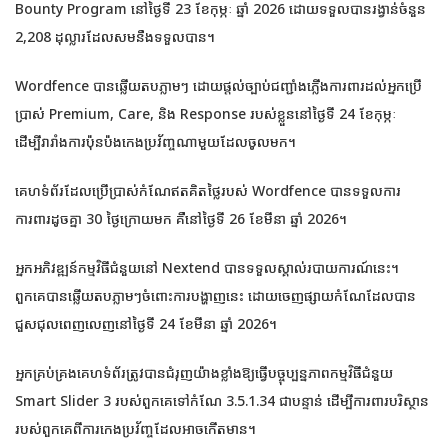
Bounty Program នៅថ្ងៃទី 23 ខែកុម្ភៈ ឆ្នាំ 2026 ដោយទទួលបានរង្វាន់ចំនួន
2,208 ដុល្លារដែលសមនឹងទទួលបាន។
Wordfence បានឆ្លើយតបភ្លាមៗ ដោយផ្តល់ច្បាប់ជញ្ជាំងភ្លើងការពារដល់អ្នកប្រើ
ប្រាស់ Premium, Care, និង Response របស់ខ្លួននៅថ្ងៃទី 24 ខែកុម្ភៈ
ដើម្បីរារាំងការប៉ុនប៉ងកេងប្រវ័ញ្ចណាមួយដែលចូលមក។
គេហទំព័រដែលប្រើប្រាស់កំណែឥតគិតថ្លៃរបស់ Wordfence បានទទួលការ
ការពារដូចគ្នា 30 ថ្ងៃក្រោយមក គឺនៅថ្ងៃទី 26 ខែមីនា ឆ្នាំ 2026។
អ្នកអភិវឌ្ឍន៍កម្មវិធីជំនួយនៅ Nextend បានទទួលស្គាល់របាយការណ៍នេះ។
ពួកគេបានឆ្លើយតបភ្លាមៗចំពោះការបង្ហាញនេះ ដោយចេញផ្សាយកំណែដែលបាន
ជួសជុលពេញលេញនៅថ្ងៃទី 24 ខែមីនា ឆ្នាំ 2026។
អ្នកគ្រប់គ្រងគេហទំព័រត្រូវបានជំរុញយ៉ាងខ្លាំងឱ្យធ្វើបច្ចុប្បន្នភាពកម្មវិធីជំនួយ
Smart Slider 3 របស់ពួកគេទៅកំណែ 3.5.1.34 ជាបន្ទាន់ ដើម្បីការពារបរិស្ថាន
របស់ពួកគេពីការកេងប្រវ័ញ្ចដែលអាចកើតមាន។