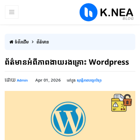
ទំព័រដើម
ព័ត៌មាន
ព័ត៌មានអំពីភាពងាយរងគ្រោះ Wordpress
ដោយ
Apr 01, 2026
Admin
នៅក្នុង
សុវត្តិភាពបច្ចេកវិទ្យា