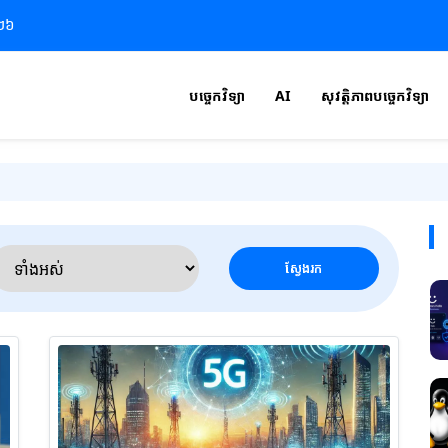
០២៦
បច្ចេកវិទ្យា
AI
សុវត្តិភាពបច្ចេកវិទ្យា
ស្វែងរក