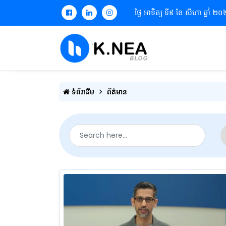
ថ្ងៃ អាទិត្យ ទី៩ ខែ សីហា ឆ្នាំ ២
ទំព័រដើម
ព័ត៌មាន