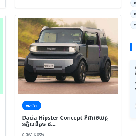
#
#
#
បច្ចេកវិទ្យា
Dacia Hipster Concept គឺជារថយន្ត
អគ្គិសនីតូច ដ...
៨ តុលា ២០២៥