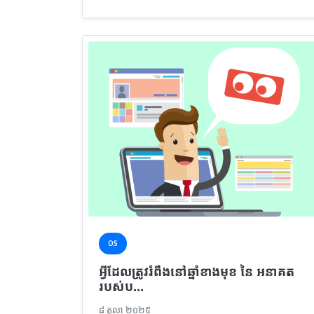
OS
អ្វីដែលត្រូវរំពឹងនៅឆ្នាំខាងមុខ នៃ អនាគត
របស់ប...
៨ តុលា ២០២៥