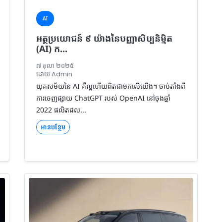
AI
អត្ថប្រយោជន៍ ៩ យ៉ាងនៃបញ្ញាសិប្បនិម្មិត
(AI) ក...
៧ តុលា ២០២៥
ដោយ Admin
យុគសម័យនៃ AI គឺល្អហើយពិតជាមកលើយើង។ ចាប់តាំងពី
ការចេញផ្សាយ ChatGPT របស់ OpenAI នៅចុងឆ្នាំ
2022 ផលិតផល...
អានបន្ថែម