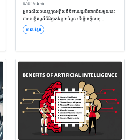
ដោយ Admin
អ្នកផលិតរថយន្តក្រុងអគ្គិសនីនិទាឃរដូវដ៏ជោគជ័យមួយនេះ
បានបង្កើតនូវវិធីដ៏ឆ្លាតវៃមួយចំនួន ដើម្បីបង្កើនបន្...
អានបន្ថែម