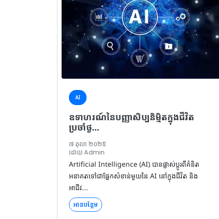
AI
ឧទាហរណ៍នៃបញ្ញាសិប្បនិម្មិតក្នុងជីវិត
ប្រចាំថ្ង...
៧ តុលា ២០២៥
ដោយ Admin
Artificial Intelligence (AI) បានផ្លាស់ប្តូរពីគំនិត
អនាគតទៅជាផ្នែកសំខាន់មួយនៃ AI នៅក្នុងជីវិត និង
អាជីវ...
អានបន្ថែម