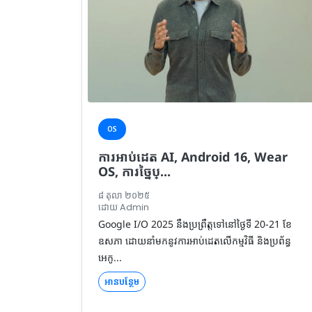
OS
ការអាប់ដេត AI, Android 16, Wear
OS, ការច្នៃប្...
៨ តុលា ២០២៥
ដោយ Admin
Google I/O 2025 នឹងប្រព្រឹត្តទៅនៅថ្ងៃទី 20-21 ខែ
ឧសភា ដោយនាំមកនូវការអាប់ដេតលើកម្មវិធី និងប្រព័ន្ធ
អេកូ...
អានបន្ថែម