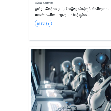
ដោយ Admin
ប្រព័ន្ធប្រតិបត្តិការ (OS) គឺជាឆ្អឹងខ្នងនៃកុំព្យូទ័រតាំងពីយូរយារ
ណាស់មកហើយ - "ខួរក្បាល" នៃកុំព្យូទ័រដ...
អានបន្ថែម