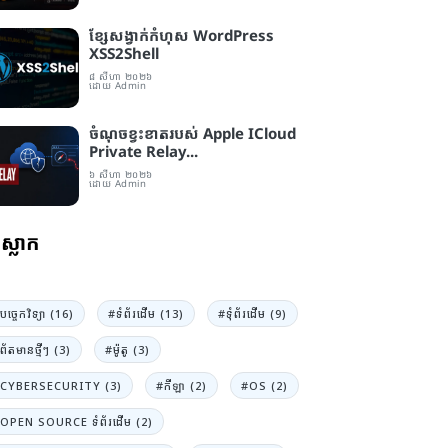
ខ្សែសង្វាក់​កំហុស WordPress
XSS2Shell
៨ សីហា ២០២៦
ដោយ Admin
ចំណុចខ្វះខាត​របស់ Apple ICloud
Private Relay...
៦ សីហា ២០២៦
ដោយ Admin
ស្លាក
បច្ចេកវិទ្យា (16)
#ទំព័រដេីម (13)
#ទំុព័រដេីម (9)
ព័តមានថ្មីៗ (3)
#ម៉ូតូ (3)
CYBERSECURITY (3)
#កីឡា (2)
#OS (2)
OPEN SOURCE ទំព័រដើម (2)