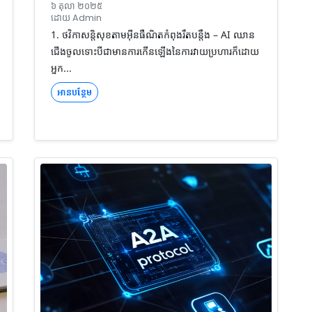
៦ តុលា ២០២៥
ដោយ Admin
1. ថវិកាសន្តិសុខតាមអ៊ីនធឺណិតកំពុងរឹតបន្តឹង – AI ឈាន
ជើងចូលទោះបីជាមានការកើនឡើងនៃការវាយប្រហារក៏ដោយ
អ្នក...
អានបន្ថែម