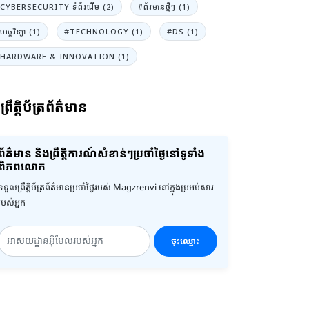
CYBERSECURITY ទំព័រដើម (2)
#ព័រមានថ្មីៗ (1)
បច្ចេវិទ្យា (1)
#TECHNOLOGY (1)
#DS (1)
HARDWARE & INNOVATION (1)
ព្រឹត្តិប័ត្រព័ត៌មាន
ព័ត៌មាន និងព្រឹត្តិការណ៍សំខាន់ៗប្រចាំថ្ងៃនៅទូទាំង
ពិភពលោក
ទទួលព្រឹត្តិប័ត្រព័ត៌មានប្រចាំថ្ងៃរបស់ Magzrenvi នៅក្នុងប្រអប់សារ
របស់អ្នក
ចុះឈ្មោះ