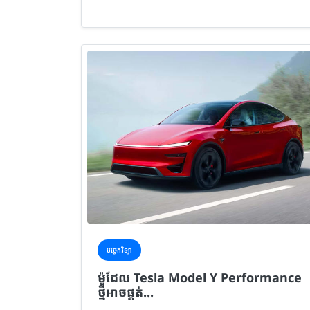
បច្ចេកវិទ្យា
ម៉ូដែល Tesla Model Y Performance
ថ្មីអាចផ្គត់...