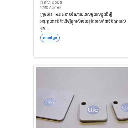
៧ តុលា ២០២៥
ដោយ Admin
ក្រុមហ៊ុន Tesla បានចំណាយពេលមួយសន្ទុះដើម្បី
អនុវត្តយានជំនិះដើម្បីផ្ទុកលើរថយន្តដែលលក់ដាច់បំផុតរបស់
ខ្លួន...
អានបន្ថែម