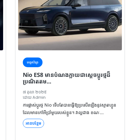
បច្ចេកវិទ្យា
Nio ES8 មានបំណងក្លាយជាស្តេចប្តូរថ្មដ៏
ប្រណិតតម...
៧ តុលា ២០២៥
ដោយ Admin
ការផ្លាស់ប្តូរថ្ម Nio ទើបតែបានធ្វើឱ្យប្រសើរឡើងនូវស្មាតហ្វូន
ដែលមានកៅអីប្រាំមួយរបស់ខ្លួន។ វាល្អជាង ខណៈ...
អានបន្ថែម