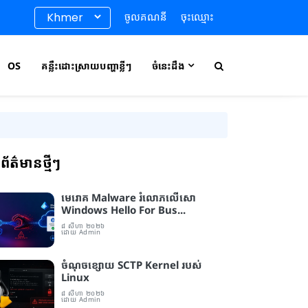
ចូលគណនី
ចុះឈ្មោះ
OS
គន្លឹះដោះស្រាយបញ្ហាខ្លីៗ
ចំនេះដឹង
ព័ត៌មានថ្មីៗ
មេរោគ Malware រំលោភលើសោ
Windows Hello For Bus...
៨ សីហា ២០២៦
ដោយ Admin
ចំណុចខ្សោយ SCTP Kernel របស់
Linux
៨ សីហា ២០២៦
ដោយ Admin