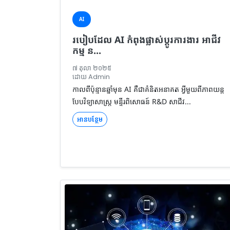
AI
របៀបដែល AI កំពុងផ្លាស់ប្តូរការងារ អាជីវ
កម្ម ន...
៧ តុលា ២០២៥
ដោយ Admin
កាលពីប៉ុន្មានឆ្នាំមុន AI គឺជាគំនិតអនាគត អ្វីមួយពីភាពយន្ត
បែបវិទ្យាសាស្ត្រ មន្ទីរពិសោធន៍ R&D សាជីវ...
អានបន្ថែម