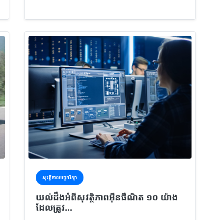
សុវត្តិភាពបច្ចេកវិទ្យា
យល់ដឹងអំពីសុវត្ថិភាពអ៊ីនធឺណិត ១០ យ៉ាង
ដែលត្រូវ...