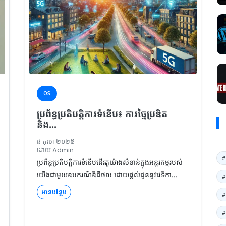
OS
ប្រព័ន្ធប្រតិបត្តិការទំនើប៖ ការច្នៃប្រឌិត
និង...
៨ តុលា ២០២៥
ដោយ Admin
#
ប្រព័ន្ធប្រតិបត្តិការទំនើបដើរតួយ៉ាងសំខាន់ក្នុងអន្តរកម្មរបស់
យើងជាមួយឧបករណ៍ឌីជីថល ដោយផ្តល់ជូននូវវេទិកា...
#
អានបន្ថែម
#
#